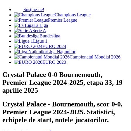
Susține-ne!
Champions League
Premier League
La Liga
Serie A
Bundesliga
Ligue 1
EURO 2024
Liga Națiunilor
Campionatul Mondial 2026
EURO 2020
Crystal Palace 0-0 Bournemouth,
Premier League 2024-2025, etapa 33, 19
aprilie 2025
Crystal Palace - Bournemouth, scor 0-0,
Premier League 2024-2025. Statistici,
echipele de start, notele jucatorilor.