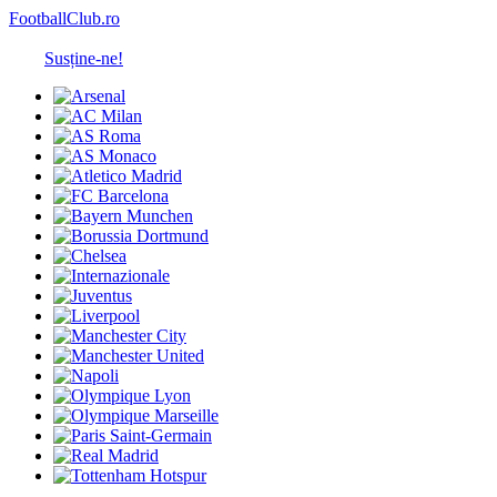
FootballClub.ro
Susține-ne!