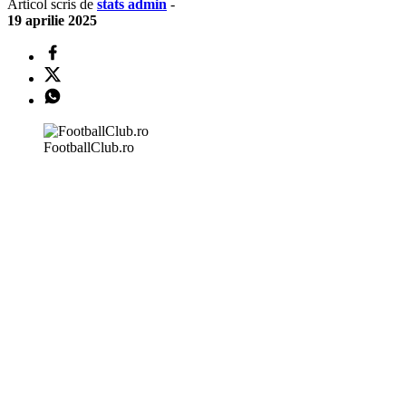
Articol scris de
stats admin
-
19 aprilie 2025
FootballClub.ro