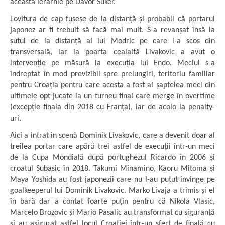
această ierarhie pe Davor Suker.
Lovitura de cap fusese de la distanță și probabil că portarul
japonez ar fi trebuit să facă mai mult. S-a revanșat însă la
șutul de la distanță al lui Modric pe care l-a scos din
transversală, iar la poarta cealaltă Livakovic a avut o
intervenție pe măsură la execuția lui Endo. Meciul s-a
îndreptat în mod previzibil spre prelungiri, teritoriu familiar
pentru Croația pentru care acesta a fost al șaptelea meci din
ultimele opt jucate la un turneu final care merge în overtime
(excepție finala din 2018 cu Franța), iar de acolo la penalty-
uri.
Aici a intrat în scenă Dominik Livakovic, care a devenit doar al
treilea portar care apără trei astfel de execuții într-un meci
de la Cupa Mondială după portughezul Ricardo în 2006 și
croatul Subasic în 2018. Takumi Minamino, Kaoru Mitoma și
Maya Yoshida au fost japonezii care nu l-au putut învinge pe
goalkeeperul lui Dominik Livakovic. Marko Livaja a trimis și el
în bară dar a contat foarte puțin pentru că Nikola Vlasic,
Marcelo Brozovic și Mario Pasalic au transformat cu siguranță
și au asigurat astfel locul Croației într-un sfert de finală cu