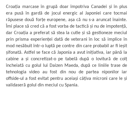
Croația marcase în grupă doar împotriva Canadei și în plus
era pusă în gardă de jocul energic al Japoniei care tocmai
răpusese două forțe europene, așa că nu s-a aruncat înainte.
Îmi place să cred că a fost vorba de tactică și nu de impotență,
dar Croația a preferat să stea la cutie și să gestioneze meciul
prin prisma experienței dată de veterani în loc să implice în
mod nesăbuit într-o luptă pe contre din care probabil ar fi ieșit
șifonată. Astfel se face că Japonia a avut inițiativa, iar până la
cabine a și concretizat-o pe tabelă după o lovitură de colț
încheiată cu golul lui Daizen Maeda, după ce liniile trase de
tehnologia video au fost din nou de partea niponilor iar
offside-ul a fost evitat pentru aceiași câțiva microni care le și
validaseră golul din meciul cu Spania.