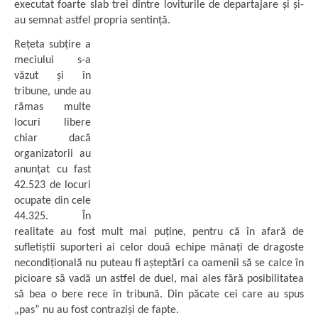
executat foarte slab trei dintre loviturile de departajare și și-
au semnat astfel propria sentință.
Rețeta subțire a
meciului s-a
văzut și în
tribune, unde au
rămas multe
locuri libere
chiar dacă
organizatorii au
anunțat cu fast
42.523 de locuri
ocupate din cele
44.325. În
realitate au fost mult mai puține, pentru că în afară de
sufletiștii suporteri ai celor două echipe mânați de dragoste
necondițională nu puteau fi așteptări ca oamenii să se calce în
picioare să vadă un astfel de duel, mai ales fără posibilitatea
să bea o bere rece în tribună. Din păcate cei care au spus
„pas” nu au fost contraziși de fapte.