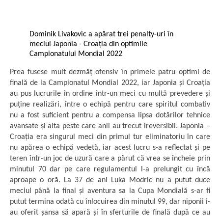
Dominik Livakovic a apărat trei penalty-uri în
meciul Japonia - Croația din optimile
Campionatului Mondial 2022
Prea fusese mult dezmăț ofensiv în primele patru optimi de
finală de la Campionatul Mondial 2022, iar Japonia și Croația
au pus lucrurile în ordine într-un meci cu multă prevedere și
puține realizări, între o echipă pentru care spiritul combativ
nu a fost suficient pentru a compensa lipsa dotărilor tehnice
avansate și alta peste care anii au trecut ireversibil. Japonia –
Croația era singurul meci din primul tur eliminatoriu în care
nu apărea o echipă vedetă, iar acest lucru s-a reflectat și pe
teren într-un joc de uzură care a părut că vrea se încheie prin
minutul 70 dar pe care regulamentul l-a prelungit cu încă
aproape o oră. La 37 de ani Luka Modric nu a putut duce
meciul până la final și aventura sa la Cupa Mondială s-ar fi
putut termina odată cu înlocuirea din minutul 99, dar niponii i-
au oferit șansa să apară și în sferturile de finală după ce au