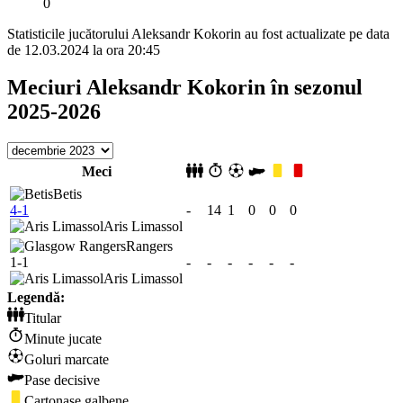
0
Statisticile jucătorului Aleksandr Kokorin au fost actualizate pe data
de 12.03.2024 la ora 20:45
Meciuri Aleksandr Kokorin în sezonul
2025-2026
Meci
Betis
4-1
-
14
1
0
0
0
Aris Limassol
Rangers
1-1
-
-
-
-
-
-
Aris Limassol
Legendă:
Titular
Minute jucate
Goluri marcate
Pase decisive
Cartonașe galbene