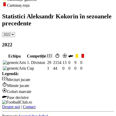
Cartonaș roșu
Statistici Aleksandr Kokorin în sezoanele
precedente
2022
Echipa
Competiție
Aris
1. Division
29
2154
13
0
9
0
Aris
Cup
1
44
0
0
0
0
Legendă:
Meciuri jucate
Minute jucate
Goluri marcate
Pase decisive
Despre noi
|
Contact