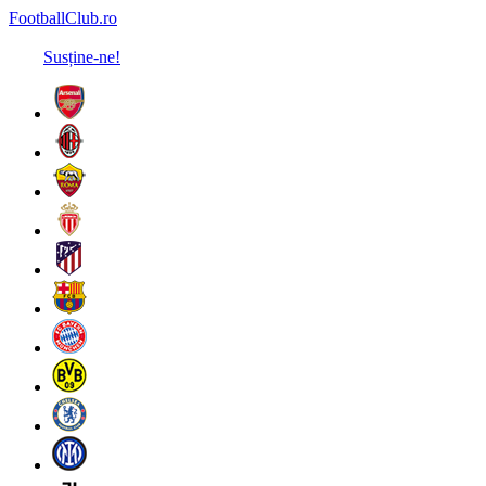
FootballClub.ro
Susține-ne!