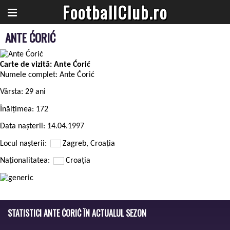
FootballClub.ro
ANTE ĆORIĆ
Carte de vizită: Ante Ćorić
Numele complet:
Ante Ćorić
Vârsta:
29 ani
Înălțimea:
172
Data nașterii:
14.04.1997
Locul nașterii:
Zagreb, Croaţia
Naționalitatea:
Croaţia
STATISTICI ANTE ĆORIĆ ÎN ACTUALUL SEZON