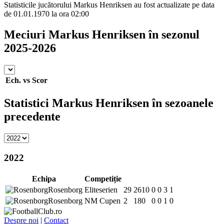
Statisticile jucătorului Markus Henriksen au fost actualizate pe data
de 01.01.1970 la ora 02:00
Meciuri Markus Henriksen în sezonul
2025-2026
Ech.
vs
Scor
Statistici Markus Henriksen în sezoanele
precedente
2022
Echipa
Competiție
Rosenborg
Eliteserien
29
2610
0
0
3
1
Rosenborg
NM Cupen
2
180
0
0
1
0
Despre noi
|
Contact