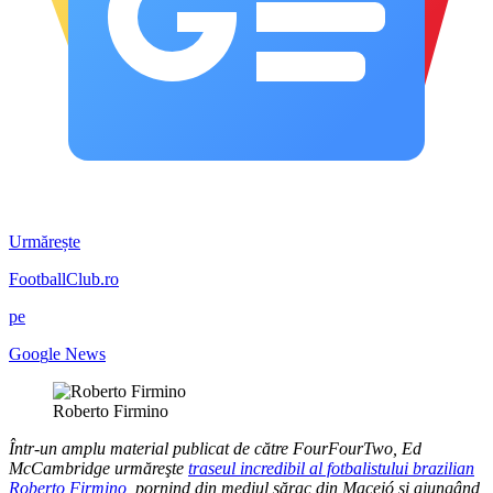
Urmărește
FootballClub.ro
pe
G
o
o
g
l
e
News
Roberto Firmino
Într-un amplu material publicat de către FourFourTwo, Ed
McCambridge urmăreşte
traseul incredibil al fotbalistului brazilian
Roberto Firmino
, pornind din mediul sărac din Maceió şi ajungând