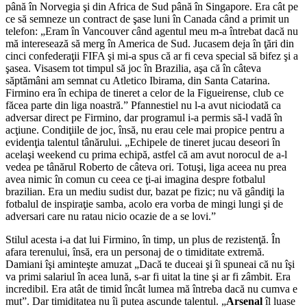
până în Norvegia şi din Africa de Sud până în Singapore. Era cât pe
ce să semneze un contract de şase luni în Canada când a primit un
telefon: „Eram în Vancouver când agentul meu m-a întrebat dacă nu
mă interesează să merg în America de Sud. Jucasem deja în ţări din
cinci confederaţii FIFA şi mi-a spus că ar fi ceva special să bifez şi a
şasea. Visasem tot timpul să joc în Brazilia, aşa că în câteva
săptămâni am semnat cu Atletico Ibirama, din Santa Catarina.
Firmino era în echipa de tineret a celor de la Figueirense, club ce
făcea parte din liga noastră.” Pfannestiel nu l-a avut niciodată ca
adversar direct pe Firmino, dar programul i-a permis să-l vadă în
acţiune. Condiţiile de joc, însă, nu erau cele mai propice pentru a
evidenţia talentul tânărului. „Echipele de tineret jucau deseori în
acelaşi weekend cu prima echipă, astfel că am avut norocul de a-l
vedea pe tânărul Roberto de câteva ori. Totuşi, liga aceea nu prea
avea nimic în comun cu ceea ce ţi-ai imagina despre fotbalul
brazilian. Era un mediu sudist dur, bazat pe fizic; nu vă gândiţi la
fotbalul de inspiraţie samba, acolo era vorba de mingi lungi şi de
adversari care nu ratau nicio ocazie de a se lovi.”
Stilul acesta i-a dat lui Firmino, în timp, un plus de rezistenţă. În
afara terenului, însă, era un personaj de o timiditate extremă.
Damiani îşi aminteşte amuzat „Dacă te duceai şi îi spuneai că nu îşi
va primi salariul în acea lună, s-ar fi uitat la tine şi ar fi zâmbit. Era
incredibil. Era atât de timid încât lumea mă întreba dacă nu cumva e
mut”. Dar timiditatea nu îi putea ascunde talentul. „
Arsenal
îl luase