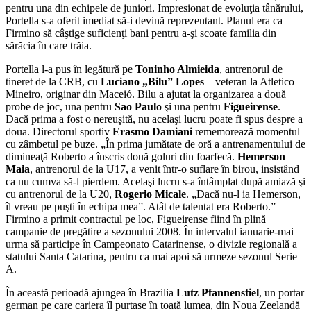
pentru una din echipele de juniori. Impresionat de evoluţia tânărului,
Portella s-a oferit imediat să-i devină reprezentant. Planul era ca
Firmino să câştige suficienţi bani pentru a-şi scoate familia din
sărăcia în care trăia.
Portella l-a pus în legătură pe
Toninho Almieida
, antrenorul de
tineret de la CRB, cu
Luciano „Bilu” Lopes
– veteran la Atletico
Mineiro, originar din Maceió. Bilu a ajutat la organizarea a două
probe de joc, una pentru
Sao Paulo
şi una pentru
Figueirense
.
Dacă prima a fost o nereuşită, nu acelaşi lucru poate fi spus despre a
doua. Directorul sportiv
Erasmo Damiani
rememorează momentul
cu zâmbetul pe buze. „În prima jumătate de oră a antrenamentului de
dimineaţă Roberto a înscris două goluri din foarfecă.
Hemerson
Maia
, antrenorul de la U17, a venit într-o suflare în birou, insistând
ca nu cumva să-l pierdem. Acelaşi lucru s-a întâmplat după amiază şi
cu antrenorul de la U20,
Rogerio Micale
. „Dacă nu-l ia Hemerson,
îl vreau pe puşti în echipa mea”. Atât de talentat era Roberto.”
Firmino a primit contractul pe loc, Figueirense fiind în plină
campanie de pregătire a sezonului 2008. În intervalul ianuarie-mai
urma să participe în Campeonato Catarinense, o divizie regională a
statului Santa Catarina, pentru ca mai apoi să urmeze sezonul Serie
A.
În această perioadă ajungea în Brazilia
Lutz Pfannenstiel
, un portar
german pe care cariera îl purtase în toată lumea, din Noua Zeelandă