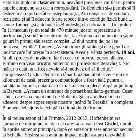
stabilă la mijlocul clasamentului, neavând presiunea calificării pentru
cupele europene sau cea a retrogradării, Hoffenheim şi-a permis să îl
testeze mai rapid decât se aşteptau toţi. „Am reuşit să-i dezvoltăm
rezistenţa şi să îl aducem foarte repede într-o condiţie fizică bună „,
spune Tanner, „şi a debutat în Bundesliga în februarie.” Trei goluri
în 11 meciuri (şi un total de 470 minute jucate) reprezentau o
performanţă solidă în contextul dat, iar Firmino a continuat cu şapte
goluri în primul său sezon complet. „Stilul nostru de joc i se
potrivea,” explică Tanner. „Aveam tranziţii rapide şi el e genul de
jucător care înfloreşte în acest sistem. Avea şi vârsta perfectă,
19 ani
,
în plin proces de învăţare. Iar în ceea ce priveşte personalitatea,
Firmino era visul oricărui antrenor, un profesionist desăvârşit. Nici
măcar o dată nu a fost nevoie să-l motivez ori să îl critic.”
completează Gisdol. Pentru un tânăr brazilian aflat la zece mii de
kilometri de casă, prezenţa compatrioţilor a fost vitală pentru a
facilita integrarea, chiar dacă Luiz Gustavo a plecat după puţin timp
la Bayern. „Aveam un antrenor de portari braziliano-german, Cesar
Thier, care s-a ocupat mult de Roberto. Şi eu am discutat cu el
adeseori despre experienţele noastre jucând în Brazilia” a completat
Pfannenstiel, ajuns la echipă la o lună după Firmino.
În al treilea sezon al lui Firmino, 2012-2013, Hoffenheim era
aproape de retrogradare, dar cel care i-a salvat a fost
Gisdol
, numit
în aprilie antrenor principal, după ce anterior fusese antrenor secund
la Schalke. Sosirea sa a avut un impact major asupra dezvoltării