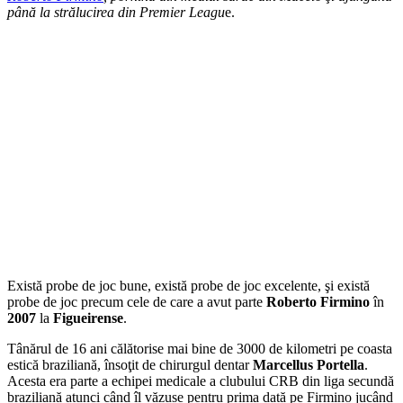
până la strălucirea din Premier Leagu
e.
Există probe de joc bune, există probe de joc excelente, şi există
probe de joc precum cele de care a avut parte
Roberto Firmino
în
2007
la
Figueirense
.
Tânărul de 16 ani călătorise mai bine de 3000 de kilometri pe coasta
estică braziliană, însoţit de chirurgul dentar
Marcellus Portella
.
Acesta era parte a echipei medicale a clubului CRB din liga secundă
braziliană atunci când îl văzuse pentru prima dată pe Firmino jucând