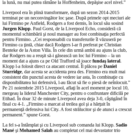
la lună, nu mai putea rămâne la Hoffenheim, depăşise acel nivel.”
Liverpool era în plină transformare, după un sezon 2014-2015
terminat pe un neconvingător loc şase. După primele opt meciuri ale
lui Firmino pe Anfield, Rodgers a fost demis, în locul său sosind
Jurgen Klopp
. Paul Gorst, de la Liverpool Echo, consideră că
momentul schimbării şi noul manager au fost combinaţia perfectă
pentru Firmino. „Cei responsabili cu transferurile îl văzuseră pe
Firmino ca ţintă, chiar dacă Rodgers l-ar fi preferat pe Christian
Benteke de la Aston Villa. În cele din urmă ambii au ajuns la club,
dar Rodgers nu a reuşit să-i găsească un loc lui Firmino – la un
moment dat a ajuns ca pe Old Trafford să joace
fundaş lateral
.
Klopp l-a folosit direct ca atacant central. Îl plăcea pe
Daniel
Sturridge
, dar acesta se accidenta prea des. Firmino era mult mai
consistent din punctul acesta de vedere iar asta, în combinaţie cu
disponibilitatea lui defensivă, l-au făcut să fie o piesă de neînlocuit.”
Pe 21 noiembrie 2015 Liverpool, aflaţi în acel moment pe locul 10,
mergeau la liderul Manchester City, pentru o confruntare dificilă pe
Etihad. În doar 32 de minute Liverpool avea deja 3-0, câştigând în
final cu 4-1. „Firmino a marcat al treilea gol şi a hărţuit în
permanenţă defensiva lui City. A fost strălucitor şi de atunci a crescut
permanent.” spune Gorst.
La fel s-a întâmplat şi cu Liverpool sub comanda lui Klopp.
Sadio
Mané
şi
Mohamed Salah
au completat cel mai devastator trio