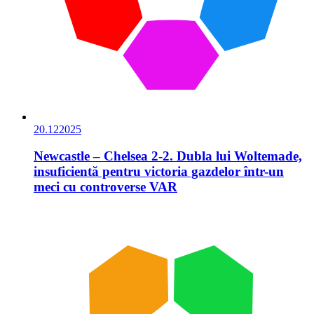
20.12
2025
Newcastle – Chelsea 2-2. Dubla lui Woltemade,
insuficientă pentru victoria gazdelor într-un
meci cu controverse VAR