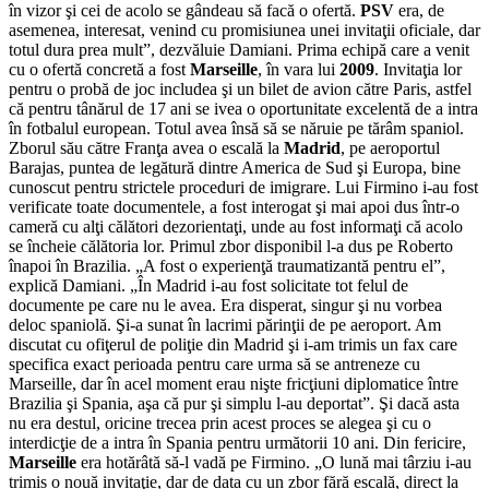
în vizor şi cei de acolo se gândeau să facă o ofertă.
PSV
era, de
asemenea, interesat, venind cu promisiunea unei invitaţii oficiale, dar
totul dura prea mult”, dezvăluie Damiani. Prima echipă care a venit
cu o ofertă concretă a fost
Marseille
, în vara lui
2009
. Invitaţia lor
pentru o probă de joc includea şi un bilet de avion către Paris, astfel
că pentru tânărul de 17 ani se ivea o oportunitate excelentă de a intra
în fotbalul european. Totul avea însă să se năruie pe tărâm spaniol.
Zborul său către Franţa avea o escală la
Madrid
, pe aeroportul
Barajas, puntea de legătură dintre America de Sud şi Europa, bine
cunoscut pentru strictele proceduri de imigrare. Lui Firmino i-au fost
verificate toate documentele, a fost interogat şi mai apoi dus într-o
cameră cu alţi călători dezorientaţi, unde au fost informaţi că acolo
se încheie călătoria lor. Primul zbor disponibil l-a dus pe Roberto
înapoi în Brazilia. „A fost o experienţă traumatizantă pentru el”,
explică Damiani. „În Madrid i-au fost solicitate tot felul de
documente pe care nu le avea. Era disperat, singur şi nu vorbea
deloc spaniolă. Şi-a sunat în lacrimi părinţii de pe aeroport. Am
discutat cu ofiţerul de poliţie din Madrid şi i-am trimis un fax care
specifica exact perioada pentru care urma să se antreneze cu
Marseille, dar în acel moment erau nişte fricţiuni diplomatice între
Brazilia şi Spania, aşa că pur şi simplu l-au deportat”. Şi dacă asta
nu era destul, oricine trecea prin acest proces se alegea şi cu o
interdicţie de a intra în Spania pentru următorii 10 ani. Din fericire,
Marseille
era hotărâtă să-l vadă pe Firmino. „O lună mai târziu i-au
trimis o nouă invitaţie, dar de data cu un zbor fără escală, direct la