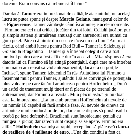
doream. Eram convins că trebuie să îl luăm.”
Dar dacă
Tanner
era impresionat de calităţile atacantului, nu acelaşi
lucru se putea spune şi despre
Marcio Goiano
, managerul celor de
la
Figueirense
. Tanner zâmbeşte când îşi aminteşte acele momente.
„Firmino era cel mai criticat jucător din tot lotul. Ceilalţi jucători pur
şi simplu stăteau şi urmăreau amuzaţi cum antrenorul era numai cu
gura pe el. Părea că nimic din ceea ce făcea nu era bun.” Ani mai
târziu, când ambii lucrau pentru Red Bull – Tanner la Salzburg şi
Goiano la Bragantino – Tanner şi-a întrebat colegul care a fost
motivul pentru care a fost atât de dur în acea zi. „Mi-a răspuns că era
datoria lui ca Firmino să îşi atingă potenţialul, după care m-a întrebat
cum naiba am reuşit să văd antrenamentul, dacă era cu porţile
închise”, spune Tanner, izbucnind în râs. Atitudinea lui Firmino a
însemnat mult pentru Tanner, ajutându-l să se convingă de potenţiala
plus valoare pe care tânărul ar aduce-o pentru Hoffenheim. „După
un astfel de tratament mulţi tineri ar fi plecat de pe terenul de
antrenament, dar Firmino a rezistat. Mi-a plăcut asta.” Şi nu doar
asta l-a impresionat. „La un club precum Hoffenheim ai nevoie de
un număr 10 capabil să facă ambele faze. Ai nevoie de cineva cu
atributele unui conducător de joc, dar care e dispus să pună osul la
treabă pe faza defensivă. Brazilienii sunt întotdeauna geniali cu
mingea la picior, dar rareori sunt dispuşi să se apere. Firmino era
altfel.”
Hoffenheim
s-a mişcat rapid, acceptând să plătească
clauza
de reziliere de 4 milioane de euro
. „Una din condiţii a fost ca