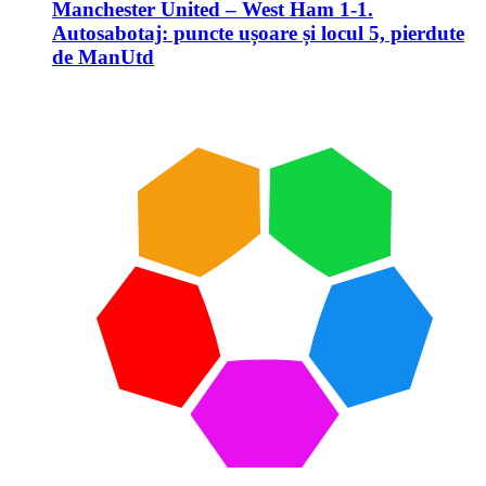
Manchester United – West Ham 1-1.
Autosabotaj: puncte ușoare și locul 5, pierdute
de ManUtd