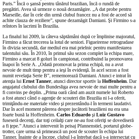
Paris.” Încă o şansă pentru tânărul brazilian, încă o rundă de
pregătiri. Avea să urmeze o nouă dezamăgire. „A dat probe pentru
Marseille, dar în cele din urmă clubul francez nu a fost de acord să
achite clauza de reziliere”, spune dezamăgit Damiani. Şi Firmino s-a
reîntors în lacrimi în Brazilia.
La finalul lui 2009, la câteva săptămâni după ce împlinise majoratul,
Firmino a făcut trecerea la lotul de seniori. Figueirense retrogradase
în divizia secundă, dar mediul era mai prielnic pentru manifestarea
talentului său. În 2010, în primul său sezon complet la echipa mare,
Firmino a marcat 8 goluri în campionat, contribuind la promovarea
înapoi în Serie A. „Odată promovat la prima echipă, nu a avut
nevoie de mult timp pentru a ieşi în evidenţă. În acel sezon a fost
numit revelaţia Serie B”, rememorează Damiani. Atunci e intrat în
atenţia lui
Ernst Tanner
, atunci director sportiv la
Hoffenheim
. Dar
angajatul clubului din Bundesliga avea nevoie de mai multe pentru a
fi convins pe deplin. „Prima oară când am auzit numele lui Roberto
a fost atunci când o agenţie de scouteri din Brazilia ni l-a oferit,
trimiţându-ne materiale video şi prezentându-l în termeni laudativi.
Dar în acel moment părerea despre jucătorii brazilieni nu era una
foarte bună la Hoffenheim.
Carlos Eduardo
şi
Luiz Gustavo
fuseseră decenţi, dar toţi ceilalţi care ne-au fost oferiţi se dovediseră
a fi ţepe.” Atunci a intervenit în peisaj Pfannenstiel, portarul globe-
trotter, care urma să primească un post de scouter în echipa lui
Tanner. Înainte de a începe, clubul l-a întrebat dacă s-a intersectat cu