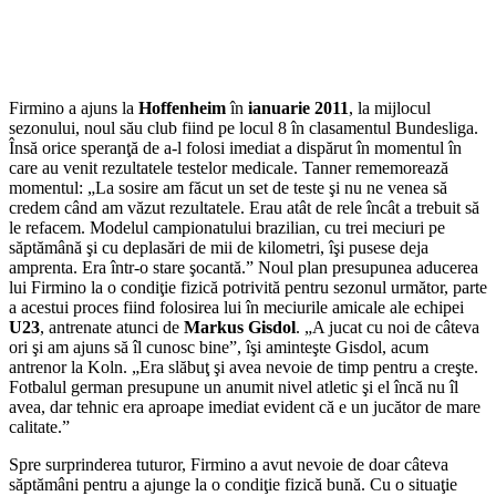
Firmino a ajuns la
Hoffenheim
în
ianuarie 2011
, la mijlocul
sezonului, noul său club fiind pe locul 8 în clasamentul Bundesliga.
Însă orice speranţă de a-l folosi imediat a dispărut în momentul în
care au venit rezultatele testelor medicale. Tanner rememorează
momentul: „La sosire am făcut un set de teste şi nu ne venea să
credem când am văzut rezultatele. Erau atât de rele încât a trebuit să
le refacem. Modelul campionatului brazilian, cu trei meciuri pe
săptămână şi cu deplasări de mii de kilometri, îşi pusese deja
amprenta. Era într-o stare şocantă.” Noul plan presupunea aducerea
lui Firmino la o condiţie fizică potrivită pentru sezonul următor, parte
a acestui proces fiind folosirea lui în meciurile amicale ale echipei
U23
, antrenate atunci de
Markus Gisdol
. „A jucat cu noi de câteva
ori şi am ajuns să îl cunosc bine”, îşi aminteşte Gisdol, acum
antrenor la Koln. „Era slăbuţ şi avea nevoie de timp pentru a creşte.
Fotbalul german presupune un anumit nivel atletic şi el încă nu îl
avea, dar tehnic era aproape imediat evident că e un jucător de mare
calitate.”
Spre surprinderea tuturor, Firmino a avut nevoie de doar câteva
săptămâni pentru a ajunge la o condiţie fizică bună. Cu o situaţie