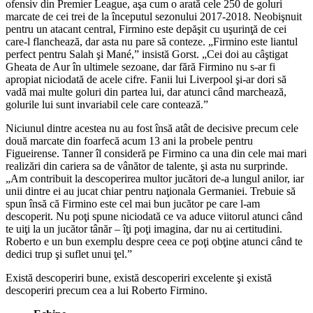
ofensiv din Premier League, aşa cum o arată cele 250 de goluri
marcate de cei trei de la începutul sezonului 2017-2018. Neobişnuit
pentru un atacant central, Firmino este depăşit cu uşurinţă de cei
care-l flanchează, dar asta nu pare să conteze. „Firmino este liantul
perfect pentru Salah şi Mané,” insistă Gorst. „Cei doi au câştigat
Gheata de Aur în ultimele sezoane, dar fără Firmino nu s-ar fi
apropiat niciodată de acele cifre. Fanii lui Liverpool şi-ar dori să
vadă mai multe goluri din partea lui, dar atunci când marchează,
golurile lui sunt invariabil cele care contează.”
Niciunul dintre acestea nu au fost însă atât de decisive precum cele
două marcate din foarfecă acum 13 ani la probele pentru
Figueirense. Tanner îl consideră pe Firmino ca una din cele mai mari
realizări din cariera sa de vânător de talente, şi asta nu surprinde.
„Am contribuit la descoperirea multor jucători de-a lungul anilor, iar
unii dintre ei au jucat chiar pentru naţionala Germaniei. Trebuie să
spun însă că Firmino este cel mai bun jucător pe care l-am
descoperit. Nu poţi spune niciodată ce va aduce viitorul atunci când
te uiţi la un jucător tânăr – îţi poţi imagina, dar nu ai certitudini.
Roberto e un bun exemplu despre ceea ce poţi obţine atunci când te
dedici trup şi suflet unui ţel.”
Există descoperiri bune, există descoperiri excelente şi există
descoperiri precum cea a lui Roberto Firmino.