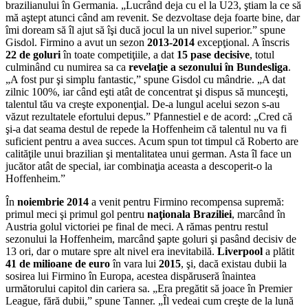
brazilianului în Germania. „Lucrând deja cu el la U23, ştiam la ce să
mă aştept atunci când am revenit. Se dezvoltase deja foarte bine, dar
îmi doream să îl ajut să îşi ducă jocul la un nivel superior.” spune
Gisdol. Firmino a avut un sezon
2013-2014
excepţional. A înscris
22 de goluri
în toate competiţiile, a dat
15 pase decisive
, totul
culminând cu numirea sa ca
revelaţie a sezonului în Bundesliga
.
„A fost pur şi simplu fantastic,” spune Gisdol cu mândrie. „A dat
zilnic 100%, iar când eşti atât de concentrat şi dispus să munceşti,
talentul tău va creşte exponenţial. De-a lungul acelui sezon s-au
văzut rezultatele efortului depus.” Pfannestiel e de acord: „Cred că
şi-a dat seama destul de repede la Hoffenheim că talentul nu va fi
suficient pentru a avea succes. Acum spun tot timpul că Roberto are
calităţile unui brazilian şi mentalitatea unui german. Asta îl face un
jucător atât de special, iar combinaţia aceasta a descoperit-o la
Hoffenheim.”
În
noiembrie 2014
a venit pentru Firmino recompensa supremă:
primul meci şi primul gol pentru
naţionala Braziliei
, marcând în
Austria golul victoriei pe final de meci. A rămas pentru restul
sezonului la Hoffenheim, marcând şapte goluri şi pasând decisiv de
13 ori, dar o mutare spre alt nivel era inevitabilă.
Liverpool
a plătit
41 de milioane de euro
în vara lui
2015
, şi, dacă existau dubii la
sosirea lui Firmino în Europa, acestea dispăruseră înaintea
următorului capitol din cariera sa. „Era pregătit să joace în Premier
League, fără dubii,” spune Tanner. „Îl vedeai cum creşte de la lună