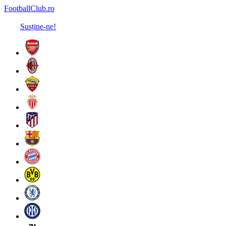
FootballClub.ro
Susține-ne!