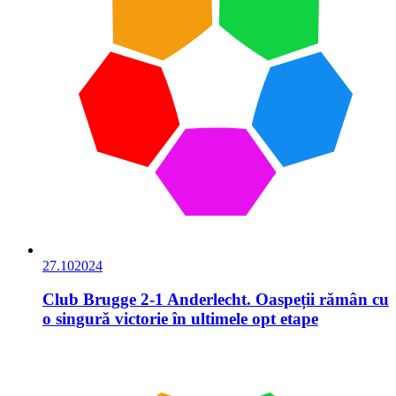
27.10
2024
Club Brugge 2-1 Anderlecht. Oaspeții rămân cu
o singură victorie în ultimele opt etape