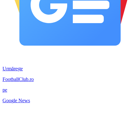
Urmărește
FootballClub.ro
pe
G
o
o
g
l
e
News