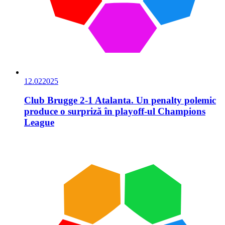
12.02
2025
Club Brugge 2-1 Atalanta. Un penalty polemic
produce o surpriză în playoff-ul Champions
League