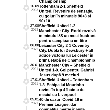
Championship
16.09
Tottenham 2-1 Sheffield
2023
United. Revenire de senzație,
cu goluri în minutele 90+8 și
90+10
27.08
Sheffield United 1-2
2023
Manchester City. Rodri rezolvă
în minutul 88 un meci frustrant
pentru campioana en-titre
06.08
Leicester City 2-1 Coventry
2023
City. Dubla lui Dewsbury-Hall
aduce victoria lui Leicester în
prima etapă de Championship
30.01
Manchester City – Sheffield
2021
United 1-0. Gol pentru Gabriel
Jesus după 9 meciuri
17.01
Sheffield United – Tottenham
2021
1-3. Echipa lui Mourinho
revine în top 4 înainte de
meciul cu Liverpool
05.01
40 de cazuri Covid-19 în
2021
Premier League, dar
competiția merge înainte