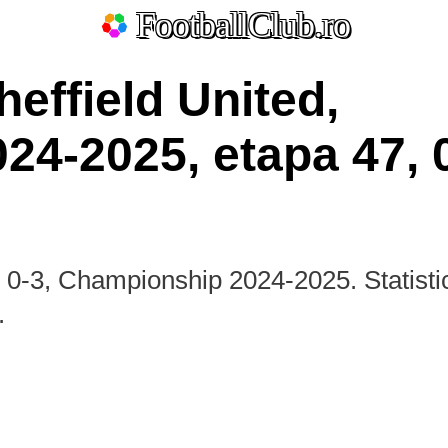
FootballClub.ro
heffield United,
4-2025, etapa 47, 
ate
La Liga
Bundesliga
Serie A
Ligue 1
Eredivisie
L
or 0-3, Championship 2024-2025. Statistic
Por
.
2.Bundesliga
Segunda
Serie B
División