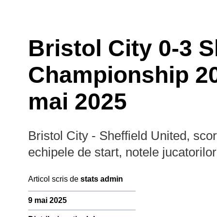
Bristol City 0-3 S
Championship 202
Prim-plan
Campion
mai 2025
Ousmane Dembélé
Reconstrucție Manchester United
Meciuri Champions League
Premier
Bristol City - Sheffield United, sc
Clasament Premier League
League
echipele de start, notele jucatorilor
Golgheteri La Liga
Golgheteri Premier League
Articol scris de
stats admin
Saudi
9 mai 2025
Pro