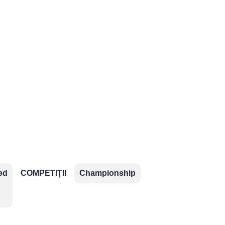
ropene
ns
aționale
ed
COMPETIȚII
Championship
EURO
Mondial
EURO
Liga
2024
2022
2020
Națiunilor