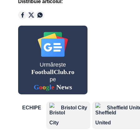
League
Distribuie articolul:
Cupe Eu
Champio
League
Urmărește
FootballClub.ro
Echipe n
pe
G
o
o
g
l
e
News
ECHIPE
Bristol City
Sheffield Unit
Mondial
2026