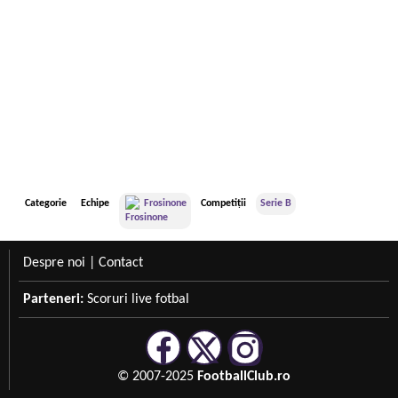
Categorie
Echipe
Frosinone
Competiții
Serie B
Despre noi
|
Contact
Parteneri:
Scoruri live fotbal
© 2007-2025
FootballClub.ro