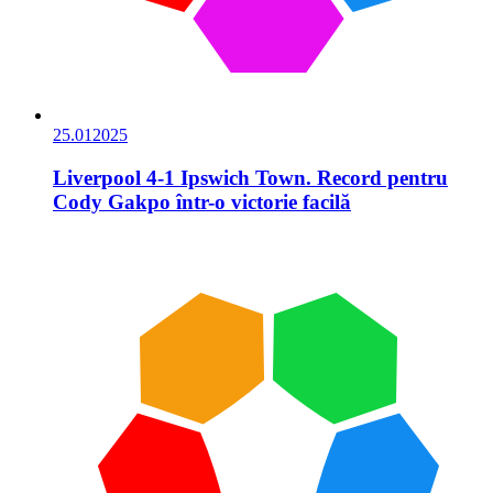
25.01
2025
Liverpool 4-1 Ipswich Town. Record pentru
Cody Gakpo într-o victorie facilă