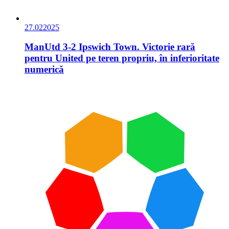
27.02
2025
ManUtd 3-2 Ipswich Town. Victorie rară
pentru United pe teren propriu, în inferioritate
numerică