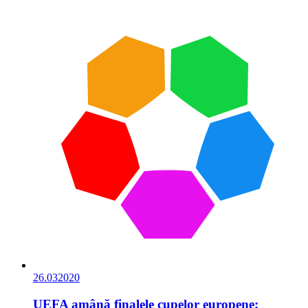
26.03
2020
UEFA amână finalele cupelor europene;