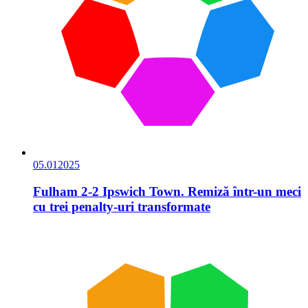
05.01
2025
Fulham 2-2 Ipswich Town. Remiză într-un meci
cu trei penalty-uri transformate