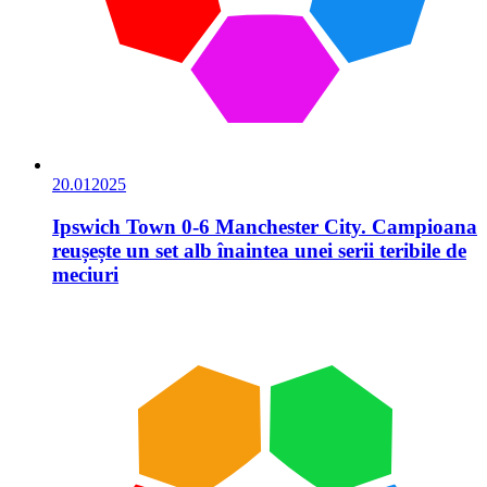
20.01
2025
Ipswich Town 0-6 Manchester City. Campioana
reușește un set alb înaintea unei serii teribile de
meciuri