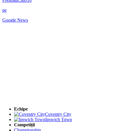
FootballClub.ro
pe
G
o
o
g
l
e
News
Echipe
Coventry City
Ipswich Town
Competiții
Championship