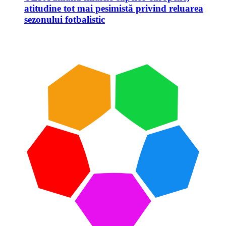
atitudine tot mai pesimistă privind reluarea
sezonului fotbalistic