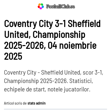
FootballClub.ro
Coventry City 3-1 Sheffield
United, Championship
2025-2026, 04 noiembrie
2025
Coventry City - Sheffield United, scor 3-1,
Championship 2025-2026. Statistici,
Prim-plan
echipele de start, notele jucatorilor.
Ousmane Dembélé
Articol scris de
stats admin
Reconstrucție Manchester United