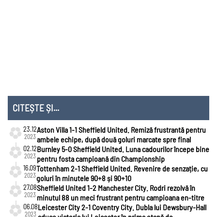
Liga
Națiunilor
CITEȘTE ȘI...
23.12
Aston Villa 1-1 Sheffield United. Remiză frustrantă pentru
2023
ambele echipe, după două goluri marcate spre final
02.12
Burnley 5-0 Sheffield United. Luna cadourilor începe bine
2023
pentru fosta campioană din Championship
16.09
Tottenham 2-1 Sheffield United. Revenire de senzație, cu
2023
goluri în minutele 90+8 și 90+10
27.08
Sheffield United 1-2 Manchester City. Rodri rezolvă în
2023
minutul 88 un meci frustrant pentru campioana en-titre
06.08
Leicester City 2-1 Coventry City. Dubla lui Dewsbury-Hall
2023
aduce victoria lui Leicester în prima etapă de