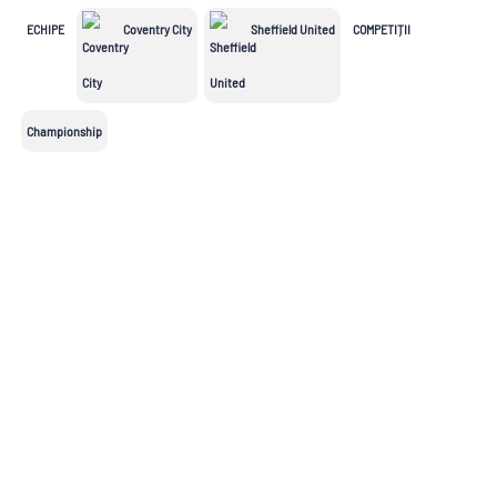
League
ECHIPE
Coventry City
Sheffield United
COMPETIȚII
2.Bundesliga
Segunda
Serie B
División
Championship
Cupe Europene
Champions
League
Echipe naționale
Mondial 2026
EURO 2024
Mondial 2022
EURO 2020