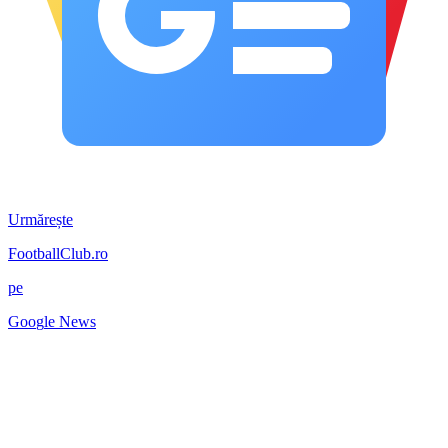
Urmărește
FootballClub.ro
pe
G
o
o
g
l
e
News