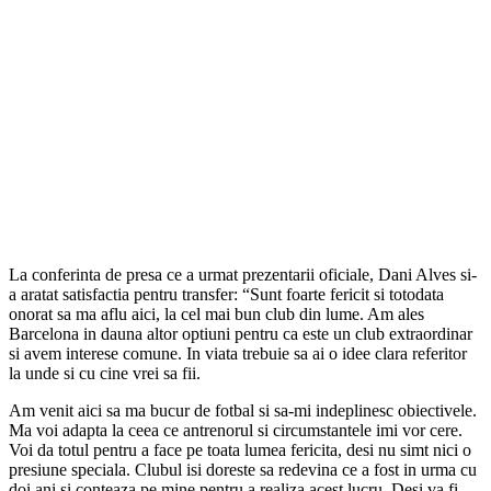
La conferinta de presa ce a urmat prezentarii oficiale, Dani Alves si-
a aratat satisfactia pentru transfer: “Sunt foarte fericit si totodata
onorat sa ma aflu aici, la cel mai bun club din lume. Am ales
Barcelona in dauna altor optiuni pentru ca este un club extraordinar
si avem interese comune. In viata trebuie sa ai o idee clara referitor
la unde si cu cine vrei sa fii.
Am venit aici sa ma bucur de fotbal si sa-mi indeplinesc obiectivele.
Ma voi adapta la ceea ce antrenorul si circumstantele imi vor cere.
Voi da totul pentru a face pe toata lumea fericita, desi nu simt nici o
presiune speciala. Clubul isi doreste sa redevina ce a fost in urma cu
doi ani si conteaza pe mine pentru a realiza acest lucru. Desi va fi