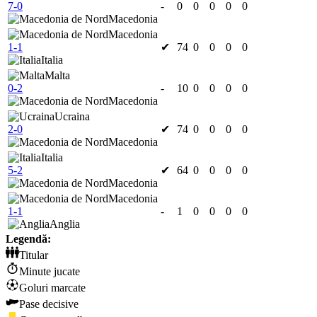
7-0
-
0
0
0
0
0
Macedonia
Macedonia
1-1
✔
74
0
0
0
0
Italia
Malta
0-2
-
10
0
0
0
0
Macedonia
Ucraina
2-0
✔
74
0
0
0
0
Macedonia
Italia
5-2
✔
64
0
0
0
0
Macedonia
Macedonia
1-1
-
1
0
0
0
0
Anglia
Legendă:
Titular
Minute jucate
Goluri marcate
Pase decisive