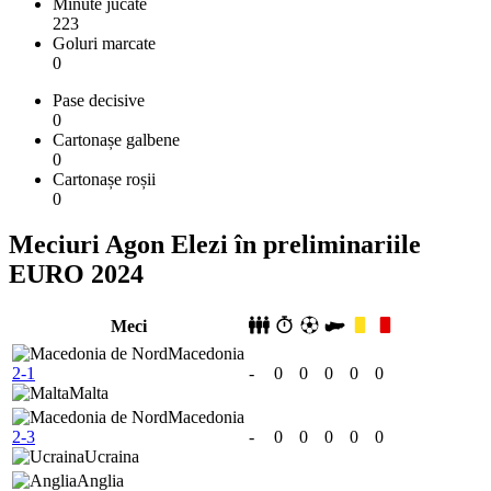
Minute jucate
223
Goluri marcate
0
Pase decisive
0
Cartonașe galbene
0
Cartonașe roșii
0
Meciuri Agon Elezi în preliminariile
EURO 2024
Meci
Macedonia
2-1
-
0
0
0
0
0
Malta
Macedonia
2-3
-
0
0
0
0
0
Ucraina
Anglia