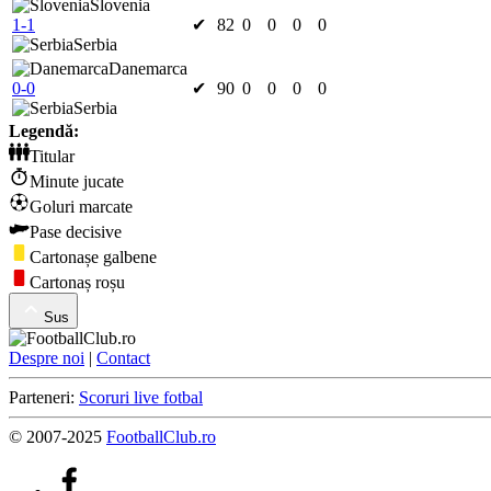
Slovenia
1-1
✔
82
0
0
0
0
Serbia
Danemarca
0-0
✔
90
0
0
0
0
Serbia
Legendă:
Titular
Minute jucate
Goluri marcate
Pase decisive
Cartonașe galbene
Cartonaș roșu
Sus
Despre noi
|
Contact
Parteneri:
Scoruri live fotbal
© 2007-2025
FootballClub.ro