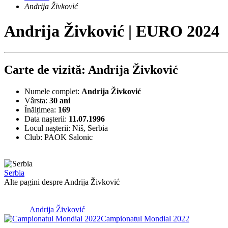
Andrija Živković
Andrija Živković | EURO 2024
Carte de vizită: Andrija Živković
Numele complet:
Andrija Živković
Vârsta:
30 ani
Înălțimea:
169
Data nașterii:
11.07.1996
Locul nașterii:
Niš, Serbia
Club:
PAOK Salonic
Serbia
Alte pagini despre Andrija Živković
Andrija Živković
Campionatul Mondial 2022