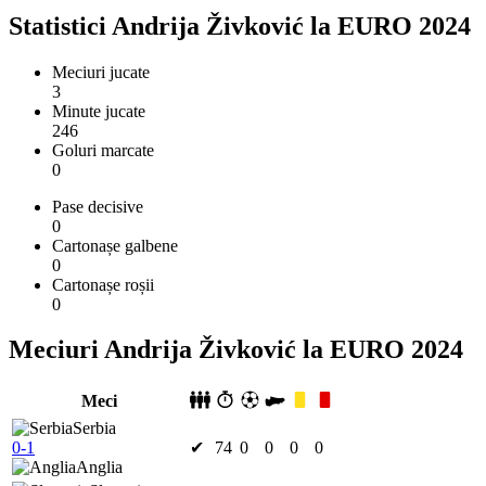
Statistici Andrija Živković la EURO 2024
Meciuri jucate
3
Minute jucate
246
Goluri marcate
0
Pase decisive
0
Cartonașe galbene
0
Cartonașe roșii
0
Meciuri Andrija Živković la EURO 2024
Meci
Serbia
0-1
✔
74
0
0
0
0
Anglia