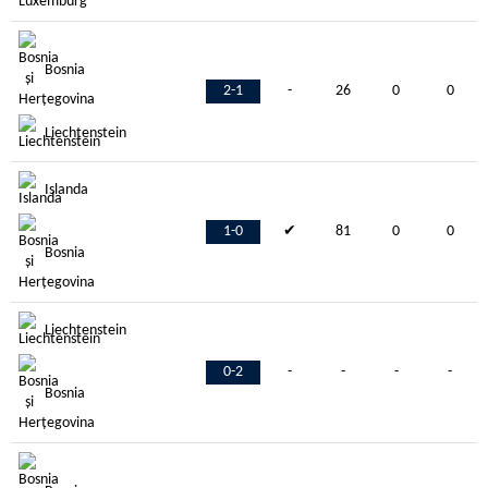
Bosnia
2-1
-
26
0
0
Liechtenstein
Islanda
1-0
✔
81
0
0
Bosnia
Liechtenstein
0-2
-
-
-
-
Bosnia