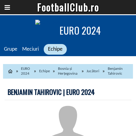
FootballClub.ro
EURO 2024
Grupe
Meciuri
Echipe
EURO
Bosnia și
Benjamin
Echipe
Jucători
2024
Herțegovina
Tahirovic
BENJAMIN TAHIROVIC | EURO 2024