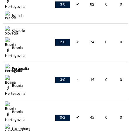
3-0
✔
82
0
0
Islanda
Slovacia
2-0
✔
74
0
0
Bosnia
Portugalia
3-0
-
19
0
0
Bosnia
Bosnia
0-2
✔
45
0
0
Luxemburg