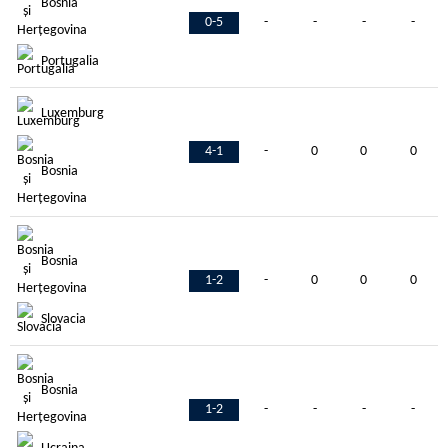
Bosnia
0-5
-
-
-
-
Portugalia
Luxemburg
4-1
-
0
0
0
Bosnia
Bosnia
1-2
-
0
0
0
Slovacia
Bosnia
1-2
-
-
-
-