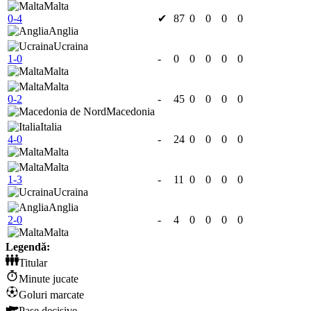
Malta
0-4
✔
87
0
0
0
0
Anglia
Ucraina
1-0
-
0
0
0
0
0
Malta
Malta
0-2
-
45
0
0
0
0
Macedonia
Italia
4-0
-
24
0
0
0
0
Malta
Malta
1-3
-
11
0
0
0
0
Ucraina
Anglia
2-0
-
4
0
0
0
0
Malta
Legendă:
Titular
Minute jucate
Goluri marcate
Pase decisive