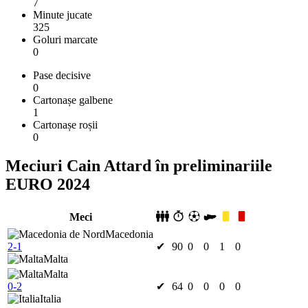
7
Minute jucate
325
Goluri marcate
0
Pase decisive
0
Cartonașe galbene
1
Cartonașe roșii
0
Meciuri Cain Attard în preliminariile
EURO 2024
Meci
Macedonia
2-1
✔
90
0
0
1
0
Malta
Malta
0-2
✔
64
0
0
0
0
Italia