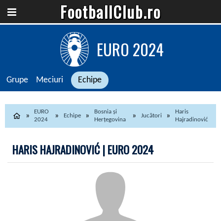
FootballClub.ro
EURO 2024
Grupe
Meciuri
Echipe
EURO
Bosnia și
Haris
Echipe
Jucători
2024
Herțegovina
Hajradinović
HARIS HAJRADINOVIĆ | EURO 2024