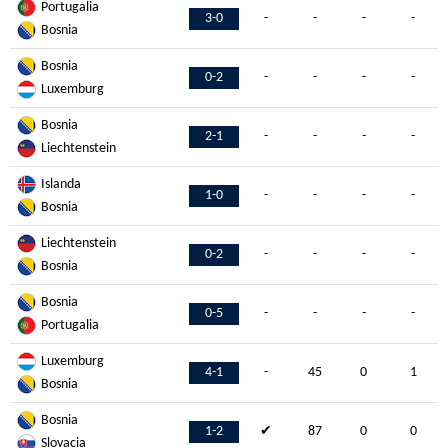
Portugalia
3-0
-
-
-
-
Bosnia
Bosnia
0-2
-
-
-
-
Luxemburg
Bosnia
2-1
-
-
-
-
Liechtenstein
Islanda
1-0
-
-
-
-
Bosnia
Liechtenstein
0-2
-
-
-
-
Bosnia
Bosnia
0-5
-
-
-
-
Portugalia
Luxemburg
4-1
-
45
0
1
Bosnia
Bosnia
1-2
✔
87
0
0
Slovacia