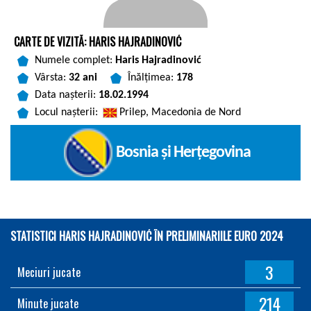
CARTE DE VIZITĂ: HARIS HAJRADINOVIĆ
Numele complet:
Haris Hajradinović
Vârsta:
32 ani
Înălțimea:
178
Data nașterii:
18.02.1994
Locul nașterii:
Prilep, Macedonia de Nord
Bosnia și Herțegovina
STATISTICI HARIS HAJRADINOVIĆ ÎN PRELIMINARIILE EURO 2024
3
Meciuri jucate
214
Minute jucate