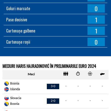
0
Goluri marcate
1
Pase decisive
1
Cartonașe galbene
0
Cartonașe roșii
MECIURI HARIS HAJRADINOVIĆ ÎN PRELIMINARIILE EURO 2024
Meci
Bosnia
3-0
-
-
-
-
Islanda
Slovacia
2-0
-
-
-
-
Bosnia