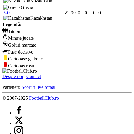
Kazakhstan
Grecia
5-0
✔
90
0
0
0
0
Kazakhstan
Legendă:
Titular
Minute jucate
Goluri marcate
Pase decisive
Cartonașe galbene
Cartonaș roșu
Despre noi
|
Contact
Parteneri:
Scoruri live fotbal
© 2007-2025
FootballClub.ro