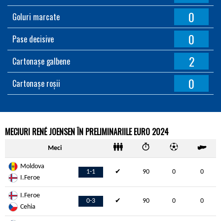
0
Goluri marcate
0
Pase decisive
2
Cartonașe galbene
0
Cartonașe roșii
MECIURI RENÉ JOENSEN ÎN PRELIMINARIILE EURO 2024
Meci
Moldova
1-1
✔
90
0
0
I.Feroe
I.Feroe
0-3
✔
90
0
0
Cehia