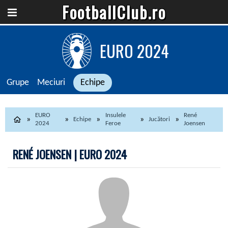
FootballClub.ro
EURO 2024
Grupe
Meciuri
Echipe
EURO
Insulele
René
Echipe
Jucători
2024
Feroe
Joensen
RENÉ JOENSEN | EURO 2024