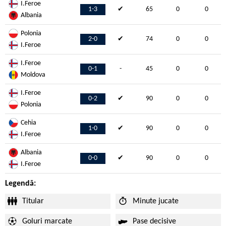
I.Feroe
1-3
✔
65
0
0
Albania
Polonia
2-0
✔
74
0
0
I.Feroe
I.Feroe
0-1
-
45
0
0
Moldova
I.Feroe
0-2
✔
90
0
0
Polonia
Cehia
1-0
✔
90
0
0
I.Feroe
Albania
0-0
✔
90
0
0
I.Feroe
Legendă:
Titular
Minute jucate
Goluri marcate
Pase decisive