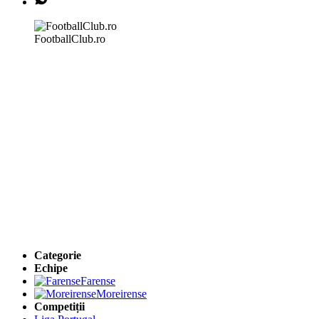
FootballClub.ro
Categorie
Echipe
Farense
Moreirense
Competiții