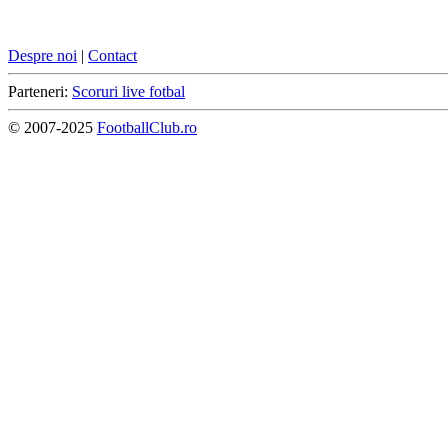
Despre noi
|
Contact
Parteneri:
Scoruri live fotbal
© 2007-2025
FootballClub.ro