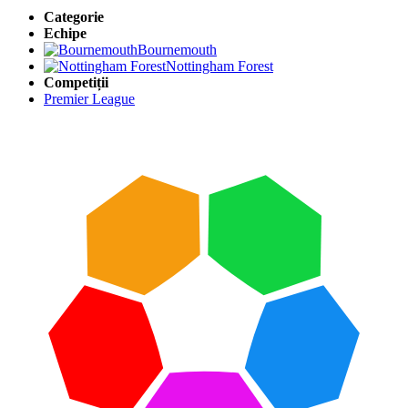
Categorie
Echipe
Bournemouth
Nottingham Forest
Competiții
Premier League