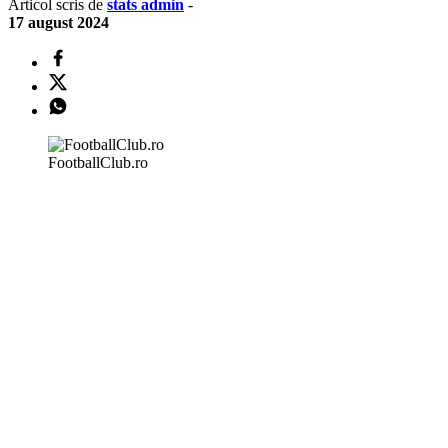
Articol scris de
stats admin
-
17 august 2024
FootballClub.ro