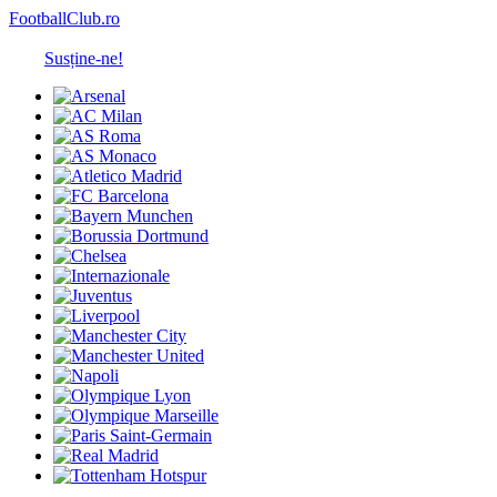
FootballClub.ro
Susține-ne!