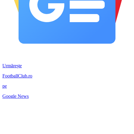
Urmărește
FootballClub.ro
pe
G
o
o
g
l
e
News