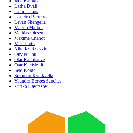
Jaba Kankava
Lasha Dvali
Laurent Jans
Leandro Barreiro
Levan Shengelia
Marvin Martins
Mathias Olesen
Maxime Chanot
Mica Pinto
Nika Kvekveskiri
Olivier Thill
Otar Kakabadze
Otar Kiteishvili
Seid Korac
Solomon Kverkvelia
Yvandro Borges Sanches
Zuriko Davitashvili