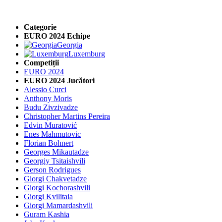
Categorie
EURO 2024 Echipe
Georgia
Luxemburg
Competiții
EURO 2024
EURO 2024 Jucători
Alessio Curci
Anthony Moris
Budu Zivzivadze
Christopher Martins Pereira
Edvin Muratović
Enes Mahmutovic
Florian Bohnert
Georges Mikautadze
Georgiy Tsitaishvili
Gerson Rodrigues
Giorgi Chakvetadze
Giorgi Kochorashvili
Giorgi Kvilitaia
Giorgi Mamardashvili
Guram Kashia