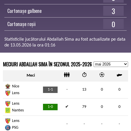
3
Cartonașe galbene
0
Cartonașe roșii
Statisticile jucătorului Abdallah Sima au fost actualizate pe data
de 13.05.2026 la ora 01:16
MECIURI ABDALLAH SIMA ÎN SEZONUL 2025-2026
Meci
Nice
1-1
-
13
0
0
Lens
Lens
1-0
✔
79
0
0
Nantes
Lens
-
-
-
-
PSG