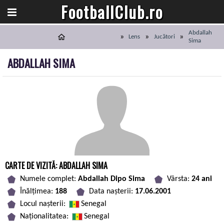
FootballClub.ro
Abdallah
Lens
Jucători
Sima
ABDALLAH SIMA
CARTE DE VIZITĂ: ABDALLAH SIMA
Numele complet:
Abdallah Dipo Sima
Vârsta:
24 ani
Înălțimea:
188
Data nașterii:
17.06.2001
Locul nașterii:
Senegal
Naționalitatea:
Senegal