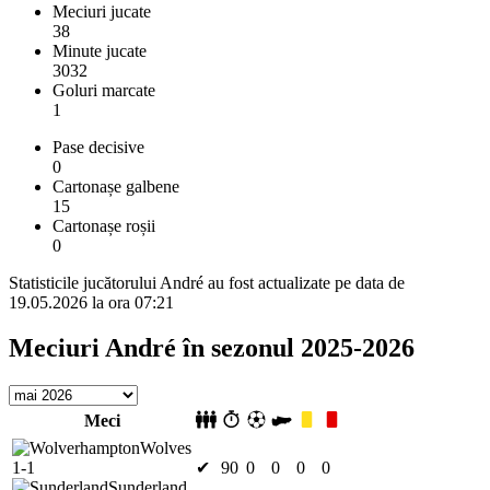
Meciuri jucate
38
Minute jucate
3032
Goluri marcate
1
Pase decisive
0
Cartonașe galbene
15
Cartonașe roșii
0
Statisticile jucătorului André au fost actualizate pe data de
19.05.2026 la ora 07:21
Meciuri André în sezonul 2025-2026
Meci
Wolves
1-1
✔
90
0
0
0
0
Sunderland