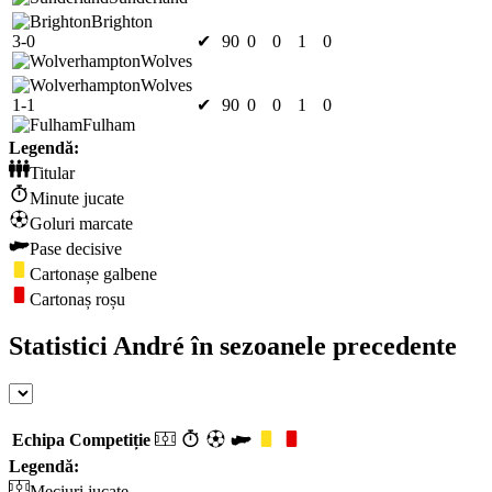
Brighton
3-0
✔
90
0
0
1
0
Wolves
Wolves
1-1
✔
90
0
0
1
0
Fulham
Legendă:
Titular
Minute jucate
Goluri marcate
Pase decisive
Cartonașe galbene
Cartonaș roșu
Statistici André în sezoanele precedente
Echipa
Competiție
Legendă:
Meciuri jucate