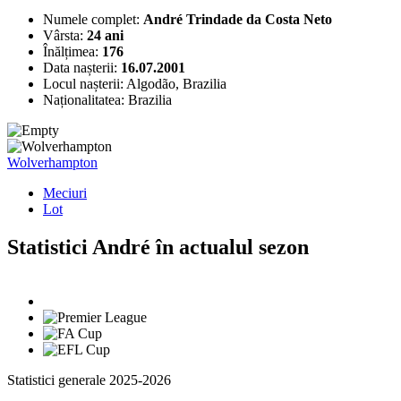
Numele complet:
André Trindade da Costa Neto
Vârsta:
24 ani
Înălțimea:
176
Data nașterii:
16.07.2001
Locul nașterii:
Algodão, Brazilia
Naționalitatea:
Brazilia
Wolverhampton
Meciuri
Lot
Statistici André în actualul sezon
Statistici generale 2025-2026