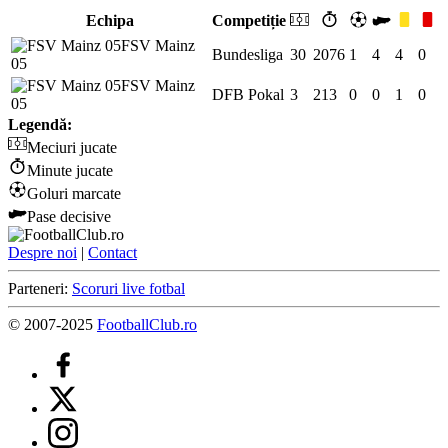
Echipa
Competiție
FSV Mainz
Bundesliga
30
2076
1
4
4
0
05
FSV Mainz
DFB Pokal
3
213
0
0
1
0
05
Legendă:
Meciuri jucate
Minute jucate
Goluri marcate
Pase decisive
Despre noi
|
Contact
Parteneri:
Scoruri live fotbal
© 2007-2025
FootballClub.ro