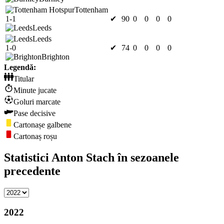
Tottenham
1-1
✔
90
0
0
0
0
Leeds
Leeds
1-0
✔
74
0
0
0
0
Brighton
Legendă:
Titular
Minute jucate
Goluri marcate
Pase decisive
Cartonașe galbene
Cartonaș roșu
Statistici Anton Stach în sezoanele
precedente
2022