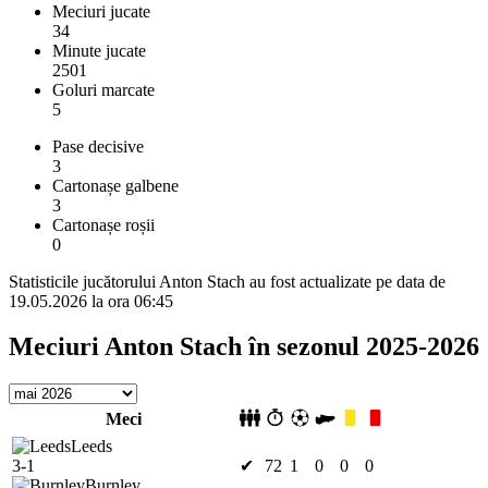
Meciuri jucate
34
Minute jucate
2501
Goluri marcate
5
Pase decisive
3
Cartonașe galbene
3
Cartonașe roșii
0
Statisticile jucătorului Anton Stach au fost actualizate pe data de
19.05.2026 la ora 06:45
Meciuri Anton Stach în sezonul 2025-2026
Meci
Leeds
3-1
✔
72
1
0
0
0
Burnley