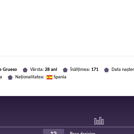
e Grueso
Vârsta:
28 ani
Înălțimea:
171
Data nașter
ia
Naționalitatea:
Spania