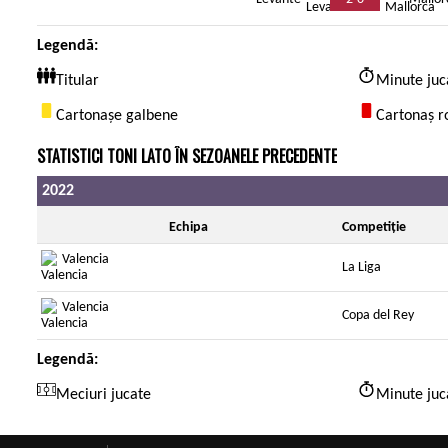
Legendă:
Titular
Minute juc
Cartonașe galbene
Cartonaș r
STATISTICI TONI LATO ÎN SEZOANELE PRECEDENTE
2022
Echipa
Competiție
Valencia
La Liga
Valencia
Copa del Rey
Legendă:
Meciuri jucate
Minute juc