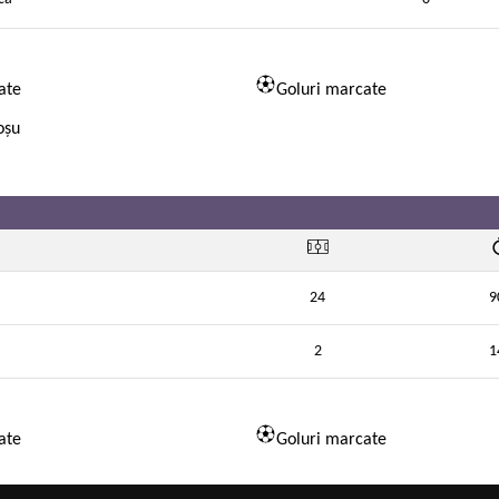
ate
Goluri marcate
oșu
24
9
2
1
ate
Goluri marcate