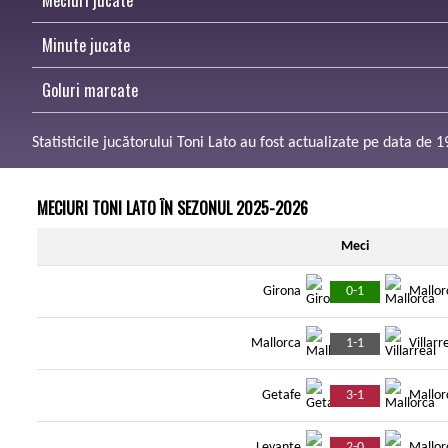
Meciuri jucate
Minute jucate
Goluri marcate
Statisticile jucătorului Toni Lato au fost actualizate pe data de 
MECIURI TONI LATO ÎN SEZONUL 2025-2026
Meci
0-1
Girona
Mallor
1-1
Mallorca
Villarr
3-1
Getafe
Mallor
2-0
Levante
Mallor