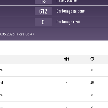
13
Pase decisive
612
Cartonașe galbene
0
Cartonașe roșii
19.05.2026 la ora 06:47
ca
-
0
eal
-
28
ca
-
0
ca
-
0