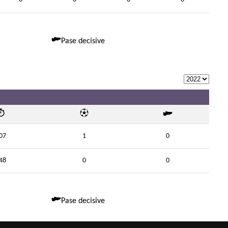
Pase decisive
07
1
0
48
0
0
Pase decisive