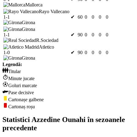
Mallorca
Rayo Vallecano
1-1
✔
60
0
0
0
0
Girona
Girona
1-1
✔
90
0
0
0
0
R.Sociedad
Atletico
1-0
✔
90
0
0
0
0
Girona
Legendă:
Titular
Minute jucate
Goluri marcate
Pase decisive
Cartonașe galbene
Cartonaș roșu
Statistici Azzedine Ounahi în sezoanele
precedente