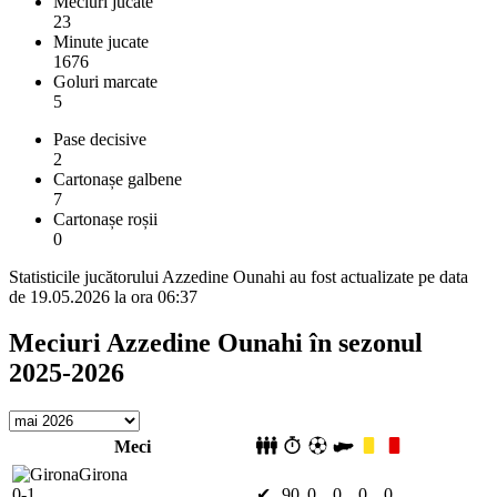
Meciuri jucate
23
Minute jucate
1676
Goluri marcate
5
Pase decisive
2
Cartonașe galbene
7
Cartonașe roșii
0
Statisticile jucătorului Azzedine Ounahi au fost actualizate pe data
de 19.05.2026 la ora 06:37
Meciuri Azzedine Ounahi în sezonul
2025-2026
Meci
Girona
0-1
✔
90
0
0
0
0