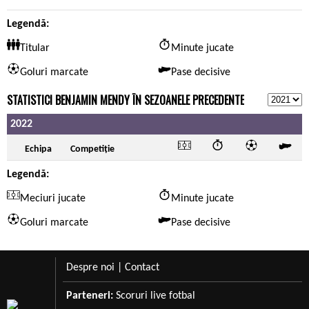
Legendă:
Titular
Minute jucate
Goluri marcate
Pase decisive
STATISTICI BENJAMIN MENDY ÎN SEZOANELE PRECEDENTE
2022
Echipa
Competiție
Legendă:
Meciuri jucate
Minute jucate
Goluri marcate
Pase decisive
Despre noi
|
Contact
Parteneri:
Scoruri live fotbal