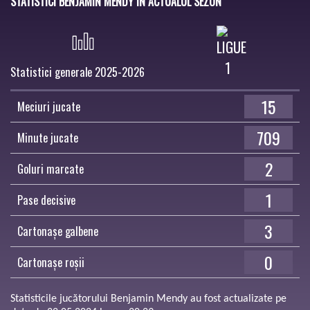
STATISTICI BENJAMIN MENDY ÎN ACTUALUL SEZON
Statistici generale 2025-2026
15
Meciuri jucate
709
Minute jucate
2
Goluri marcate
1
Pase decisive
3
Cartonașe galbene
0
Cartonașe roșii
Statisticile jucătorului Benjamin Mendy au fost actualizate pe