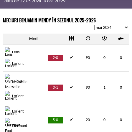
data de 22.05.2024 la ora 20:29
MECIURI BENJAMIN MENDY ÎN SEZONUL 2025-2026
Meci
Lens
2-0
✔
90
0
0
Lorient
Marseille
3-1
✔
90
1
0
Lorient
Lorient
5-0
✔
20
0
0
Clermont