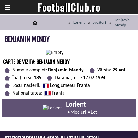
FootballClub.ro
Benjamin
Lorient
Jucători
Mendy
BENJAMIN MENDY
CARTE DE VIZITĂ: BENJAMIN MENDY
Numele complet:
Benjamin Mendy
Vârsta:
29 ani
Înălțimea:
185
Data nașterii:
17.07.1994
Locul nașterii:
Longjumeau, Franţa
Naționalitatea:
Franţa
Lorient
Meciuri
Lot