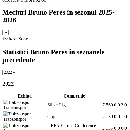
01.01.1970 la ora 02:00
Meciuri Bruno Peres în sezonul 2025-
2026
Ech.
vs
Scor
Statistici Bruno Peres în sezoanele
precedente
2022
Echipa
Competiție
Süper Lig
7
569
0
0
3
0
Trabzonspor
Cup
2
139
0
0
1
0
Trabzonspor
UEFA Europa Conference
2
116
0
0
0
0