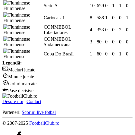
Serie A
10
659
0
1
1
0
Fluminense
Carioca - 1
8
588
1
0
0
1
Fluminense
CONMEBOL
4
353
0
0
2
0
Fluminense
Libertadores
CONMEBOL
3
80
0
0
0
0
Fluminense
Sudamericana
Copa Do Brasil
1
60
0
0
1
0
Fluminense
Legendă:
Meciuri jucate
Minute jucate
Goluri marcate
Pase decisive
Despre noi
|
Contact
Parteneri:
Scoruri live fotbal
© 2007-2025
FootballClub.ro