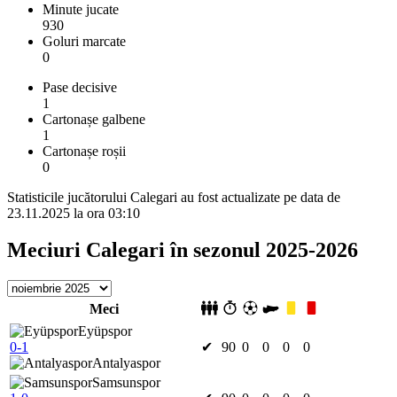
Minute jucate
930
Goluri marcate
0
Pase decisive
1
Cartonașe galbene
1
Cartonașe roșii
0
Statisticile jucătorului Calegari au fost actualizate pe data de
23.11.2025 la ora 03:10
Meciuri Calegari în sezonul 2025-2026
Meci
Eyüpspor
0-1
✔
90
0
0
0
0
Antalyaspor
Samsunspor