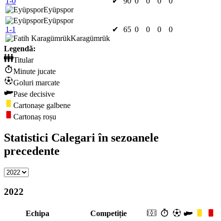
1-0
✔
90
0
0
0
0
Eyüpspor
Eyüpspor
1-1
✔
65
0
0
0
0
Karagümrük
Legendă:
Titular
Minute jucate
Goluri marcate
Pase decisive
Cartonașe galbene
Cartonaș roșu
Statistici Calegari în sezoanele
precedente
2022
Echipa
Competiție