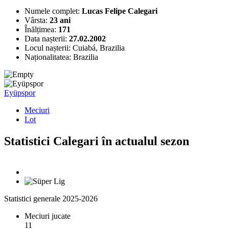
Numele complet:
Lucas Felipe Calegari
Vârsta:
23 ani
Înălțimea:
171
Data nașterii:
27.02.2002
Locul nașterii:
Cuiabá, Brazilia
Naționalitatea:
Brazilia
Eyüpspor
Meciuri
Lot
Statistici Calegari în actualul sezon
Statistici generale 2025-2026
Meciuri jucate
11