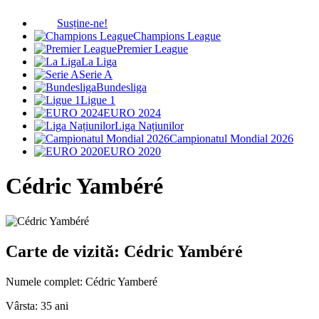
Susține-ne!
Champions League
Premier League
La Liga
Serie A
Bundesliga
Ligue 1
EURO 2024
Liga Națiunilor
Campionatul Mondial 2026
EURO 2020
Cédric Yambéré
Carte de vizită: Cédric Yambéré
Numele complet:
Cédric Yamberé
Vârsta:
35 ani