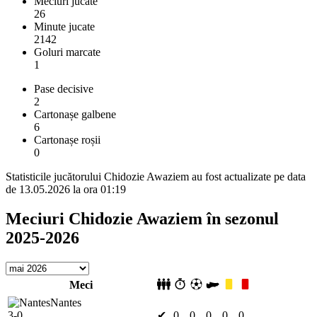
Meciuri jucate
26
Minute jucate
2142
Goluri marcate
1
Pase decisive
2
Cartonașe galbene
6
Cartonașe roșii
0
Statisticile jucătorului Chidozie Awaziem au fost actualizate pe data
de 13.05.2026 la ora 01:19
Meciuri Chidozie Awaziem în sezonul
2025-2026
Meci
Nantes
3-0
✔
0
0
0
0
0