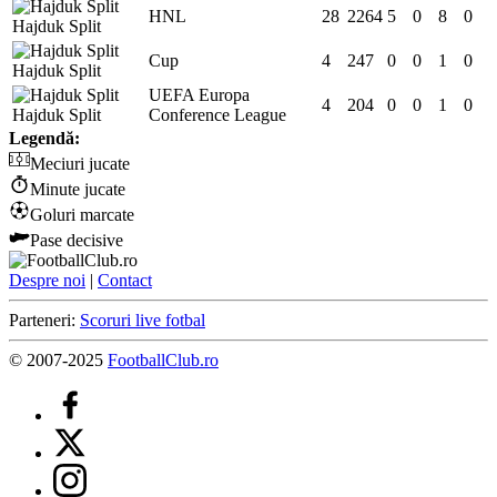
HNL
28
2264
5
0
8
0
Hajduk Split
Cup
4
247
0
0
1
0
Hajduk Split
UEFA Europa
4
204
0
0
1
0
Hajduk Split
Conference League
Legendă:
Meciuri jucate
Minute jucate
Goluri marcate
Pase decisive
Despre noi
|
Contact
Parteneri:
Scoruri live fotbal
© 2007-2025
FootballClub.ro