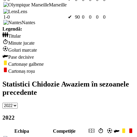
Marseille
Lens
1-0
✔
90
0
0
0
0
Nantes
Legendă:
Titular
Minute jucate
Goluri marcate
Pase decisive
Cartonașe galbene
Cartonaș roșu
Statistici Chidozie Awaziem în sezoanele
precedente
2022
Echipa
Competiție