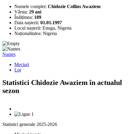
Numele complet:
Chidozie Collins Awaziem
Vârsta:
29 ani
Înălțimea:
189
Data nașterii:
01.01.1997
Locul nașterii:
Enugu, Nigeria
Naționalitatea:
Nigeria
Nantes
Meciuri
Lot
Statistici Chidozie Awaziem în actualul
sezon
Statistici generale 2025-2026