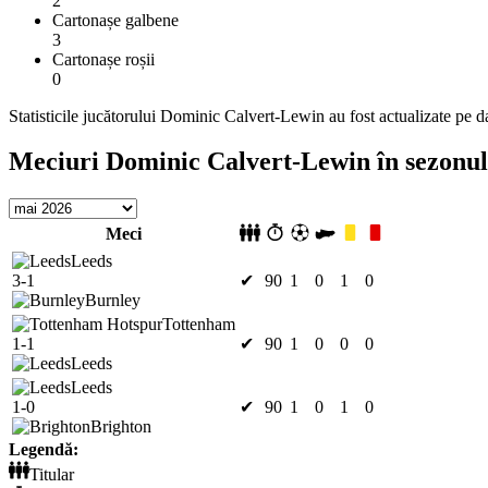
2
Cartonașe galbene
3
Cartonașe roșii
0
Statisticile jucătorului Dominic Calvert-Lewin au fost actualizate pe 
Meciuri Dominic Calvert-Lewin în sezonul
Meci
Leeds
3-1
✔
90
1
0
1
0
Burnley
Tottenham
1-1
✔
90
1
0
0
0
Leeds
Leeds
1-0
✔
90
1
0
1
0
Brighton
Legendă:
Titular