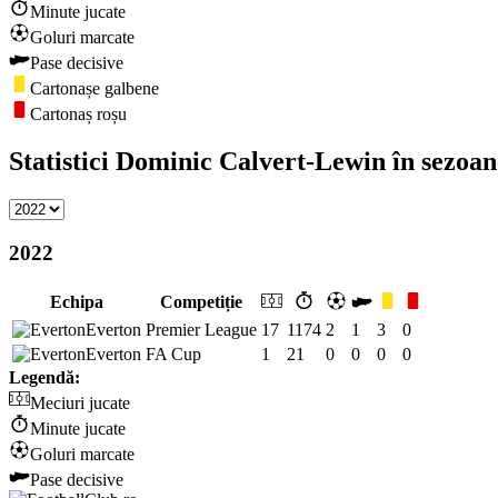
Minute jucate
Goluri marcate
Pase decisive
Cartonașe galbene
Cartonaș roșu
Statistici Dominic Calvert-Lewin în sezoa
2022
Echipa
Competiție
Everton
Premier League
17
1174
2
1
3
0
Everton
FA Cup
1
21
0
0
0
0
Legendă:
Meciuri jucate
Minute jucate
Goluri marcate
Pase decisive