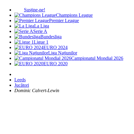
Susține-ne!
Champions League
Premier League
La Liga
Serie A
Bundesliga
Ligue 1
EURO 2024
Liga Națiunilor
Campionatul Mondial 2026
EURO 2020
Leeds
Jucători
Dominic Calvert-Lewin