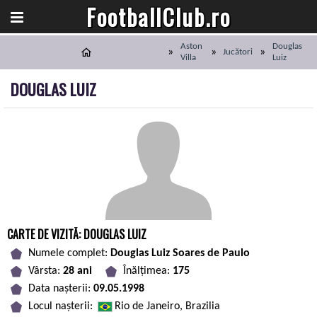
FootballClub.ro
Aston
Douglas
Jucători
Villa
Luiz
DOUGLAS LUIZ
CARTE DE VIZITĂ: DOUGLAS LUIZ
Numele complet:
Douglas Luiz Soares de Paulo
Vârsta:
28 ani
Înălțimea:
175
Data nașterii:
09.05.1998
Locul nașterii:
Rio de Janeiro, Brazilia