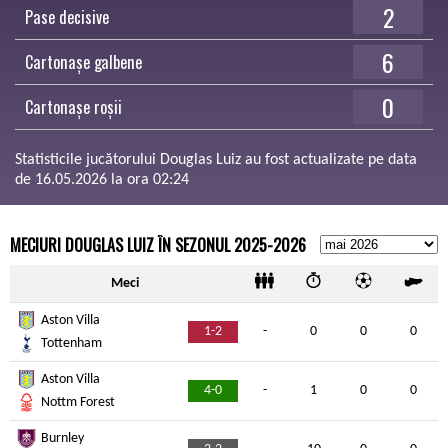
2
Pase decisive
6
Cartonașe galbene
0
Cartonașe roșii
Statisticile jucătorului Douglas Luiz au fost actualizate pe data
de 16.05.2026 la ora 02:24
MECIURI DOUGLAS LUIZ ÎN SEZONUL 2025-2026
Meci
Aston Villa
1-2
-
0
0
0
Tottenham
Aston Villa
4-0
-
1
0
0
Nottm Forest
Burnley