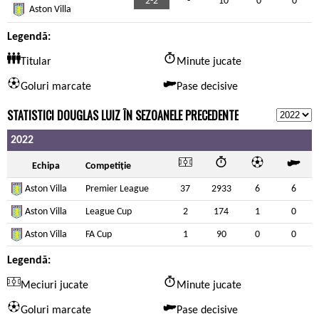
2-2
-
10
0
0
Aston Villa
Legendă:
Titular
Minute jucate
Goluri marcate
Pase decisive
STATISTICI DOUGLAS LUIZ ÎN SEZOANELE PRECEDENTE
2022
Echipa
Competiție
Aston Villa
Premier League
37
2933
6
6
Aston Villa
League Cup
2
174
1
0
Aston Villa
FA Cup
1
90
0
0
Legendă:
Meciuri jucate
Minute jucate
Goluri marcate
Pase decisive