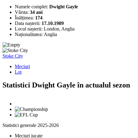
Numele complet:
Dwight Gayle
Vârsta:
34 ani
Înălțimea:
174
Data nașterii:
17.10.1989
Locul nașterii:
London, Anglia
Naționalitatea:
Anglia
Stoke City
Meciuri
Lot
Statistici Dwight Gayle în actualul sezon
Statistici generale 2025-2026
Meciuri jucate