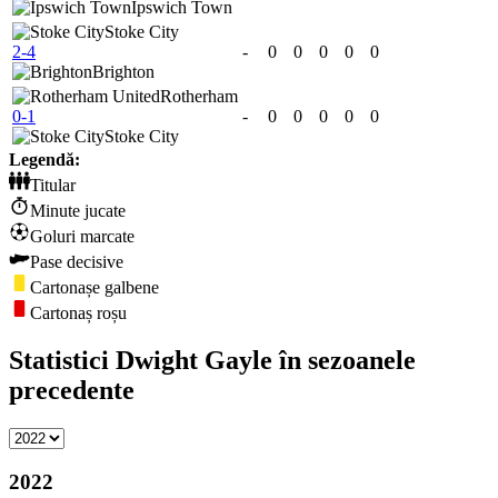
Ipswich Town
Stoke City
2-4
-
0
0
0
0
0
Brighton
Rotherham
0-1
-
0
0
0
0
0
Stoke City
Legendă:
Titular
Minute jucate
Goluri marcate
Pase decisive
Cartonașe galbene
Cartonaș roșu
Statistici Dwight Gayle în sezoanele
precedente
2022