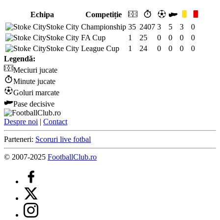
Echipa
Competiție
Stoke City
Championship
35
2407
3
5
3
0
Stoke City
FA Cup
1
25
0
0
0
0
Stoke City
League Cup
1
24
0
0
0
0
Legendă:
Meciuri jucate
Minute jucate
Goluri marcate
Pase decisive
Despre noi
|
Contact
Parteneri:
Scoruri live fotbal
© 2007-2025
FootballClub.ro