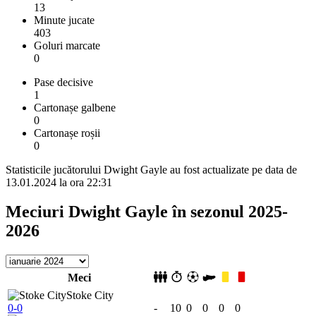
13
Minute jucate
403
Goluri marcate
0
Pase decisive
1
Cartonașe galbene
0
Cartonașe roșii
0
Statisticile jucătorului Dwight Gayle au fost actualizate pe data de
13.01.2024 la ora 22:31
Meciuri Dwight Gayle în sezonul 2025-
2026
Meci
Stoke City
0-0
-
10
0
0
0
0