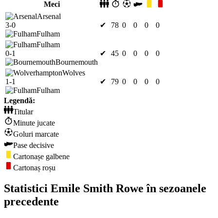
Meci
Arsenal
3-0
✔
78
0
0
0
0
Fulham
Fulham
0-1
✔
45
0
0
0
0
Bournemouth
Wolves
1-1
✔
79
0
0
0
0
Fulham
Legendă:
Titular
Minute jucate
Goluri marcate
Pase decisive
Cartonașe galbene
Cartonaș roșu
Statistici Emile Smith Rowe în sezoanele
precedente