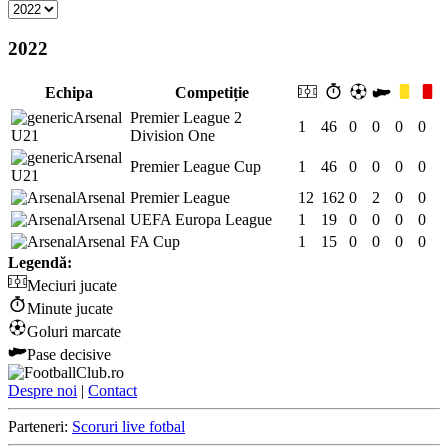
2022
Echipa
Competiție
Arsenal
Premier League 2
1
46
0
0
0
0
U21
Division One
Arsenal
Premier League Cup
1
46
0
0
0
0
U21
Arsenal
Premier League
12
162
0
2
0
0
Arsenal
UEFA Europa League
1
19
0
0
0
0
Arsenal
FA Cup
1
15
0
0
0
0
Legendă:
Meciuri jucate
Minute jucate
Goluri marcate
Pase decisive
Despre noi
|
Contact
Parteneri:
Scoruri live fotbal