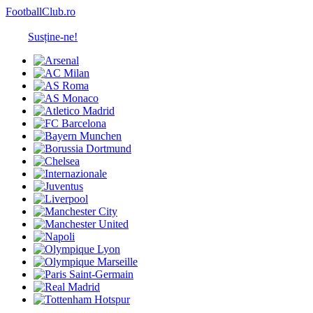
FootballClub.ro
Susține-ne!