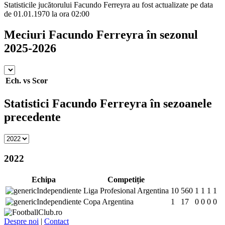
Statisticile jucătorului Facundo Ferreyra au fost actualizate pe data
de 01.01.1970 la ora 02:00
Meciuri Facundo Ferreyra în sezonul
2025-2026
Ech.
vs
Scor
Statistici Facundo Ferreyra în sezoanele
precedente
2022
Echipa
Competiție
Independiente
Liga Profesional Argentina
10
560
1
1
1
1
Independiente
Copa Argentina
1
17
0
0
0
0
Despre noi
|
Contact