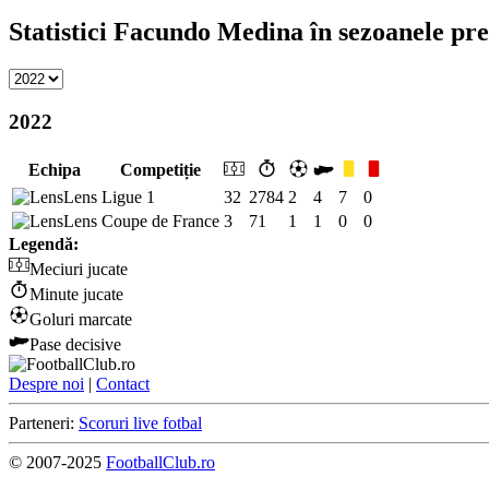
Statistici Facundo Medina în sezoanele pr
2022
Echipa
Competiție
Lens
Ligue 1
32
2784
2
4
7
0
Lens
Coupe de France
3
71
1
1
0
0
Legendă:
Meciuri jucate
Minute jucate
Goluri marcate
Pase decisive
Despre noi
|
Contact
Parteneri:
Scoruri live fotbal
© 2007-2025
FootballClub.ro