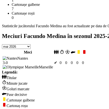
1
Cartonașe galbene
7
Cartonașe roșii
0
Statisticile jucătorului Facundo Medina au fost actualizate pe data de
Meciuri Facundo Medina în sezonul 2025-
Meci
Nantes
3-0
✔
0
0
0
0
0
Marseille
Legendă:
Titular
Minute jucate
Goluri marcate
Pase decisive
Cartonașe galbene
Cartonaș roșu