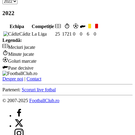
2022
Echipa
Competiție
Cádiz
La Liga
25
1721
0
0
6
0
Legendă:
Meciuri jucate
Minute jucate
Goluri marcate
Pase decisive
Despre noi
|
Contact
Parteneri:
Scoruri live fotbal
© 2007-2025
FootballClub.ro