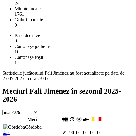
24
Minute jucate
1761
Goluri marcate
0
Pase decisive
0
Cartonașe galbene
10
Cartonașe roșii
1
Statisticile jucătorului Fali Jiménez au fost actualizate pe data de
25.05.2025 la ora 23:05
Meciuri Fali Jiménez în sezonul 2025-
2026
Meci
Córdoba
4-2
✔
90
0
0
0
0