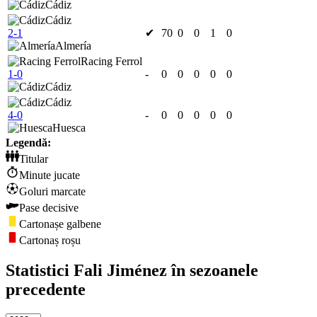
Cádiz
Cádiz
2-1
✔
70
0
0
1
0
Almería
Racing Ferrol
1-0
-
0
0
0
0
0
Cádiz
Cádiz
4-0
-
0
0
0
0
0
Huesca
Legendă:
Titular
Minute jucate
Goluri marcate
Pase decisive
Cartonașe galbene
Cartonaș roșu
Statistici Fali Jiménez în sezoanele
precedente