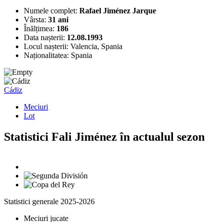
Numele complet:
Rafael Jiménez Jarque
Vârsta:
31 ani
Înălțimea:
186
Data nașterii:
12.08.1993
Locul nașterii:
Valencia, Spania
Naționalitatea:
Spania
Cádiz
Meciuri
Lot
Statistici Fali Jiménez în actualul sezon
Statistici generale 2025-2026
Meciuri jucate