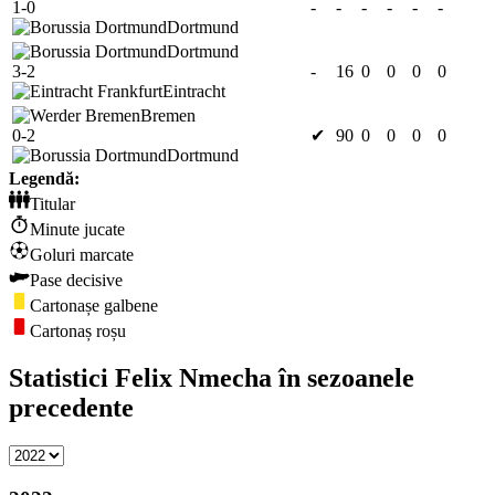
1-0
-
-
-
-
-
-
Dortmund
Dortmund
3-2
-
16
0
0
0
0
Eintracht
Bremen
0-2
✔
90
0
0
0
0
Dortmund
Legendă:
Titular
Minute jucate
Goluri marcate
Pase decisive
Cartonașe galbene
Cartonaș roșu
Statistici Felix Nmecha în sezoanele
precedente