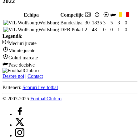
2022
Echipa
Competiție
Wolfsburg
Bundesliga
30
1835
3
5
3
0
Wolfsburg
DFB Pokal
2
48
0
0
1
0
Legendă:
Meciuri jucate
Minute jucate
Goluri marcate
Pase decisive
Despre noi
|
Contact
Parteneri:
Scoruri live fotbal
© 2007-2025
FootballClub.ro