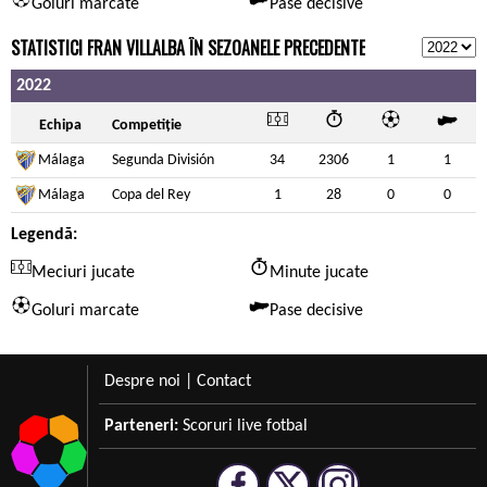
Goluri marcate
Pase decisive
STATISTICI FRAN VILLALBA ÎN SEZOANELE PRECEDENTE
2022
Echipa
Competiție
Málaga
Segunda División
34
2306
1
1
Málaga
Copa del Rey
1
28
0
0
Legendă:
Meciuri jucate
Minute jucate
Goluri marcate
Pase decisive
Despre noi
|
Contact
Parteneri:
Scoruri live fotbal