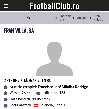
FootballClub.ro
Sporting
Fran
Jucători
Gijón
Villalba
FRAN VILLALBA
CARTE DE VIZITĂ: FRAN VILLALBA
Numele complet:
Francisco José Villalba Rodrigo
Vârsta:
26 ani
Înălțimea:
168
Data nașterii:
11.05.1998
Locul nașterii:
Valencia, Spania