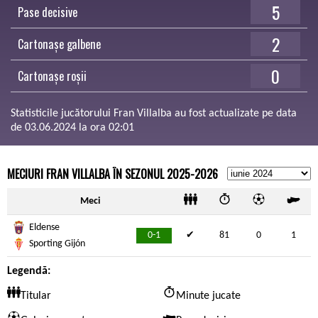
5
Pase decisive
2
Cartonașe galbene
0
Cartonașe roșii
Statisticile jucătorului Fran Villalba au fost actualizate pe data
de 03.06.2024 la ora 02:01
MECIURI FRAN VILLALBA ÎN SEZONUL 2025-2026
Meci
Eldense
0-1
✔
81
0
1
Sporting Gijón
Legendă:
Titular
Minute jucate