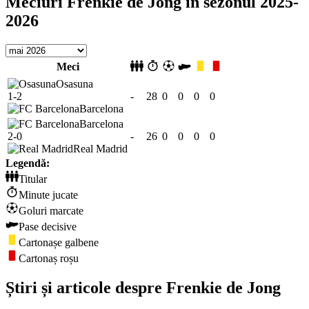
Meciuri Frenkie de Jong în sezonul 2025-
2026
Meci
Osasuna
1-2
-
28
0
0
0
0
Barcelona
Barcelona
2-0
-
26
0
0
0
0
Real Madrid
Legendă:
Titular
Minute jucate
Goluri marcate
Pase decisive
Cartonașe galbene
Cartonaș roșu
Știri și articole despre Frenkie de Jong