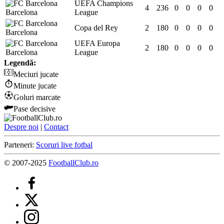
UEFA Champions
4
236
0
0
0
0
Barcelona
League
Copa del Rey
2
180
0
0
0
0
Barcelona
UEFA Europa
2
180
0
0
0
0
Barcelona
League
Legendă:
Meciuri jucate
Minute jucate
Goluri marcate
Pase decisive
Despre noi
|
Contact
Parteneri:
Scoruri live fotbal
© 2007-2025
FootballClub.ro