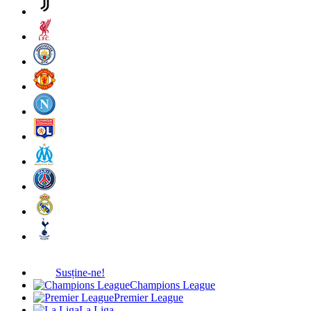
Susține-ne!
Champions League
Premier League
La Liga