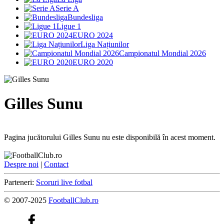
Serie A
Bundesliga
Ligue 1
EURO 2024
Liga Națiunilor
Campionatul Mondial 2026
EURO 2020
Gilles Sunu
Pagina jucătorului Gilles Sunu nu este disponibilă în acest moment.
Despre noi
|
Contact
Parteneri:
Scoruri live fotbal
© 2007-2025
FootballClub.ro