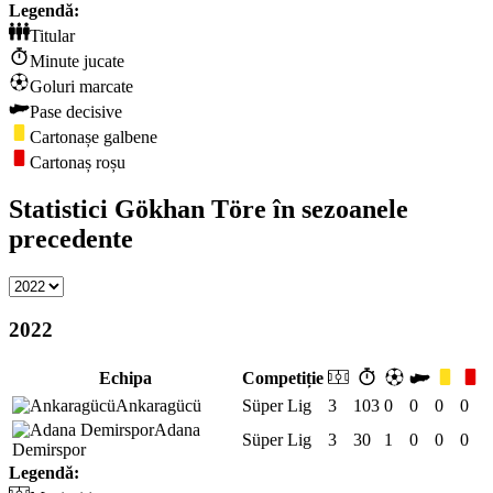
Legendă:
Titular
Minute jucate
Goluri marcate
Pase decisive
Cartonașe galbene
Cartonaș roșu
Statistici Gökhan Töre în sezoanele
precedente
2022
Echipa
Competiție
Ankaragücü
Süper Lig
3
103
0
0
0
0
Adana
Süper Lig
3
30
1
0
0
0
Demirspor
Legendă: