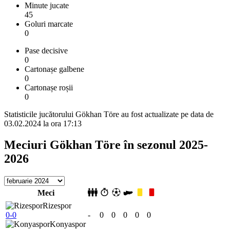
Minute jucate
45
Goluri marcate
0
Pase decisive
0
Cartonașe galbene
0
Cartonașe roșii
0
Statisticile jucătorului Gökhan Töre au fost actualizate pe data de
03.02.2024 la ora 17:13
Meciuri Gökhan Töre în sezonul 2025-
2026
Meci
Rizespor
0-0
-
0
0
0
0
0
Konyaspor