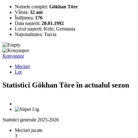
Numele complet:
Gökhan Töre
Vârsta:
32 ani
Înălțimea:
176
Data nașterii:
20.01.1992
Locul nașterii:
Köln, Germania
Naționalitatea:
Turcia
Konyaspor
Meciuri
Lot
Statistici Gökhan Töre în actualul sezon
Statistici generale 2025-2026
Meciuri jucate
3