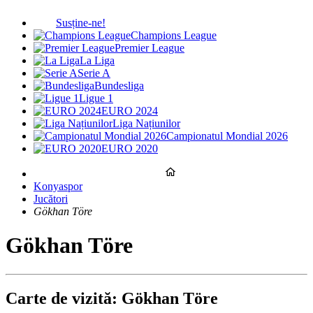
Susține-ne!
Champions League
Premier League
La Liga
Serie A
Bundesliga
Ligue 1
EURO 2024
Liga Națiunilor
Campionatul Mondial 2026
EURO 2020
Konyaspor
Jucători
Gökhan Töre
Gökhan Töre
Carte de vizită: Gökhan Töre