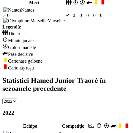
Meci
Nantes
3-0
✔
0
0
0
0
0
Marseille
Legendă:
Titular
Minute jucate
Goluri marcate
Pase decisive
Cartonașe galbene
Cartonaș roșu
Statistici Hamed Junior Traorè în
sezoanele precedente
2022
Echipa
Competiție