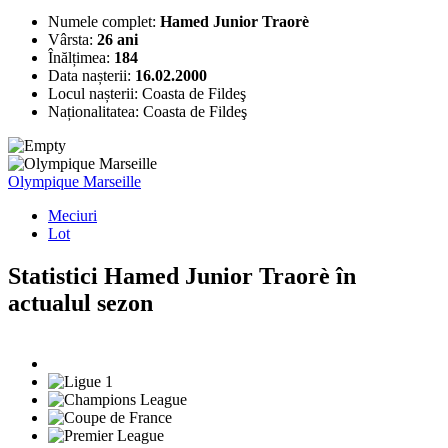
Numele complet:
Hamed Junior Traorè
Vârsta:
26 ani
Înălțimea:
184
Data nașterii:
16.02.2000
Locul nașterii:
Coasta de Fildeş
Naționalitatea:
Coasta de Fildeş
Olympique Marseille
Meciuri
Lot
Statistici Hamed Junior Traorè în
actualul sezon