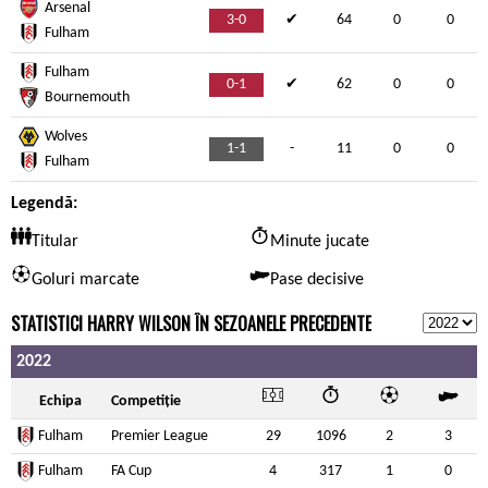
Arsenal
3-0
✔
64
0
0
Fulham
Fulham
0-1
✔
62
0
0
Bournemouth
Wolves
1-1
-
11
0
0
Fulham
Legendă:
Titular
Minute jucate
Goluri marcate
Pase decisive
STATISTICI HARRY WILSON ÎN SEZOANELE PRECEDENTE
2022
Echipa
Competiție
Fulham
Premier League
29
1096
2
3
Fulham
FA Cup
4
317
1
0