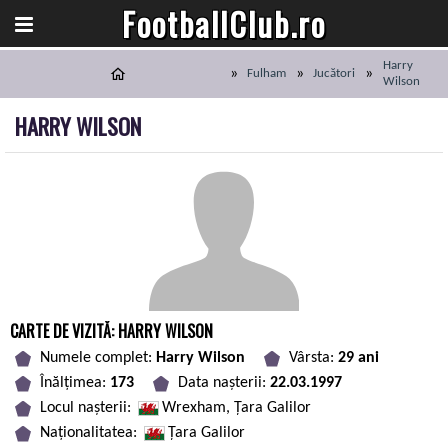
FootballClub.ro
Harry
Fulham
Jucători
Wilson
HARRY WILSON
CARTE DE VIZITĂ: HARRY WILSON
Numele complet:
Harry Wilson
Vârsta:
29 ani
Înălțimea:
173
Data nașterii:
22.03.1997
Locul nașterii:
Wrexham, Ţara Galilor
Naționalitatea:
Ţara Galilor